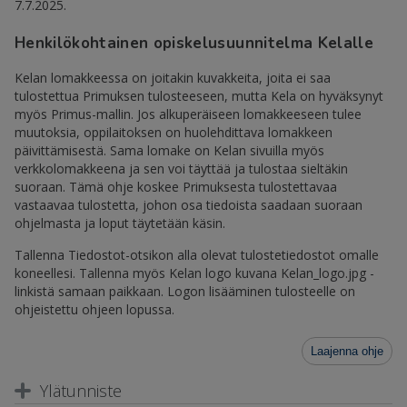
7.7.2025.
Henkilökohtainen opiskelusuunnitelma Kelalle
Kelan lomakkeessa on joitakin kuvakkeita, joita ei saa
tulostettua Primuksen tulosteeseen, mutta Kela on hyväksynyt
myös Primus-mallin. Jos alkuperäiseen lomakkeeseen tulee
muutoksia, oppilaitoksen on huolehdittava lomakkeen
päivittämisestä. Sama lomake on Kelan sivuilla myös
verkkolomakkeena ja sen voi täyttää ja tulostaa sieltäkin
suoraan. Tämä ohje koskee Primuksesta tulostettavaa
vastaavaa tulostetta, johon osa tiedoista saadaan suoraan
ohjelmasta ja loput täytetään käsin.
Tallenna Tiedostot-otsikon alla olevat tulostetiedostot omalle
koneellesi. Tallenna myös Kelan logo kuvana Kelan_logo.jpg -
linkistä samaan paikkaan. Logon lisääminen tulosteelle on
ohjeistettu ohjeen lopussa.
Laajenna ohje
Ylätunniste