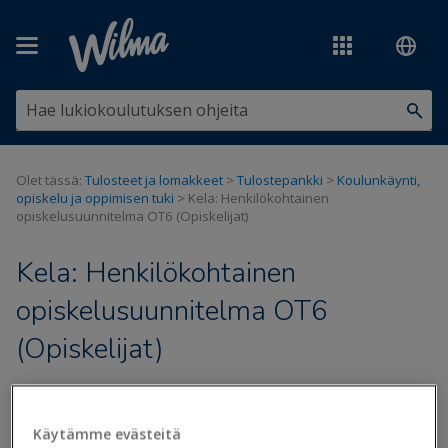
Siirry pääsisältöön
Olet tässä:
Tulosteet ja lomakkeet
>
Tulostepankki
>
Koulunkäynti,
opiskelu ja oppimisen tuki
>
Kela: Henkilökohtainen
opiskelusuunnitelma OT6 (Opiskelijat)
Kela: Henkilökohtainen
opiskelusuunnitelma OT6
(Opiskelijat)
Päivitetty viimeksi: 13.8.2025
Käytämme evästeitä