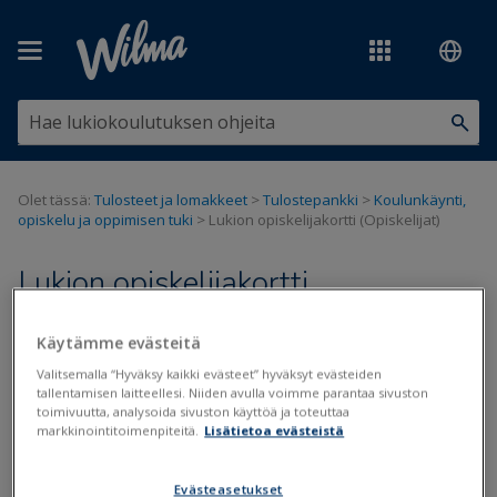
Siirry pääsisältöön
Olet tässä:
Tulosteet ja lomakkeet
>
Tulostepankki
>
Koulunkäynti,
opiskelu ja oppimisen tuki
>
Lukion opiskelijakortti (Opiskelijat)
Lukion opiskelijakortti
(Opiskelijat)
Käytämme evästeitä
Valitsemalla “Hyväksy kaikki evästeet” hyväksyt evästeiden
Päivitetty viimeksi: 18.9.2020
tallentamisen laitteellesi. Niiden avulla voimme parantaa sivuston
toimivuutta, analysoida sivuston käyttöä ja toteuttaa
markkinointitoimenpiteitä.
Lisätietoa evästeistä
Tiedostot
Evästeasetukset