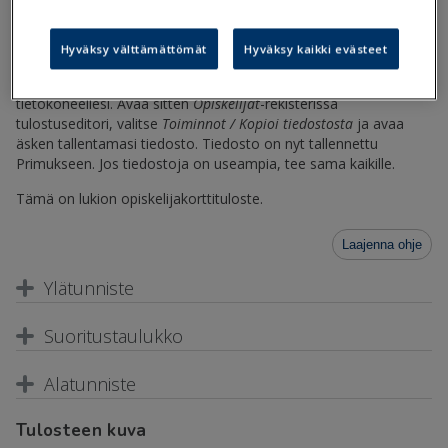
Lukion-opiskelijakortti.tul
Hyväksy välttämättömät
Hyväksy kaikki evästeet
Tallenna
Tiedostot
-otsikon alla oleva tulostetiedosto
tietokoneellesi. Avaa sitten
Opiskelijat
-rekisterissä
tulostuseditori, valitse
Toiminnot / Kopioi tiedostosta
ja avaa
äsken tallentamasi tiedosto. Tiedosto on nyt tallennettu
Primukseen. Jos tiedostoja on useampia, tee sama kaikille.
Tämä on lukion opiskelijakorttituloste.
Laajenna ohje
Ylätunniste
Suoritustaulukko
Alatunniste
Tulosteen kuva