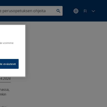
FI
en
ulla voimme
ki evästeet
7.4.2026
lmassa,
enkin