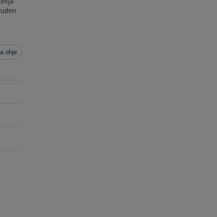
elija
 uuden
a ohje