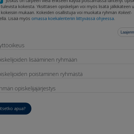
!
Joskus on tarpeen vielä erikseen käydä poistamassa lähtenyt opisk
tulevista kokeista. Yksittäisen opiskelijan voi myös lisätä jälkikäteen
kokeisiin mukaan. Kokeiden osallistujia voi muokata ryhmän
Kokeet
-
dellä. Lisää myös
omassa koekalenteriin liittyvässä ohjeessa
.
Laajenn
yttöoikeus
iskelijoiden lisääminen ryhmään
iskelijoiden poistaminen ryhmästä
hmän opiskelijajärjestys
itsetko apua?