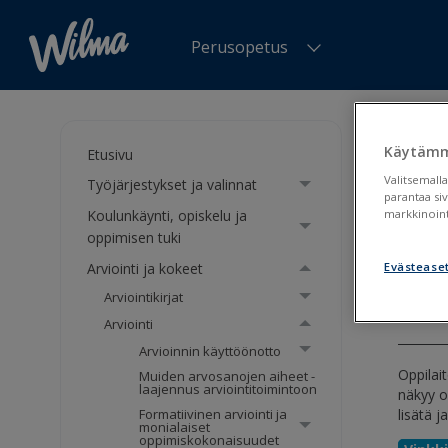
Perusopetus
Olet tä
arvioin
Käytämm
Etusivu
Valitsemalla
Työjärjestykset ja valinnat
Opis
parantaa si
Koulunkäynti, opiskelu ja
markkinoint
arvi
oppimisen tuki
Arviointi ja kokeet
Evästease
Arvioi
Arviointikirjat
Arviointi
Arvioinnin käyttöönotto
Oppilai
Muiden arvosanojen aiheet -
laajennus arviointitoimintoon
näkyy o
lisätä j
Formatiivinen arviointi ja
monialaiset
oppimiskokonaisuudet