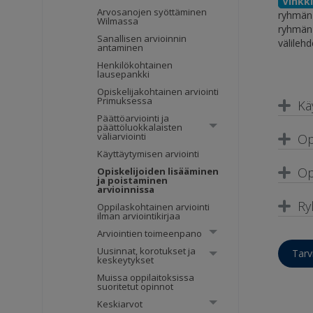
Vinkki
Arvosanojen syöttäminen
ryhmän 
Wilmassa
ryhmän 
Sanallisen arvioinnin
välileh
antaminen
Henkilökohtainen
lausepankki
Opiskelijakohtainen arviointi
Primuksessa
Kä
Päättöarviointi ja
päättöluokkalaisten
väliarviointi
Op
Käyttäytymisen arviointi
Op
Opiskelijoiden lisääminen
ja poistaminen
arvioinnissa
Ry
Oppilaskohtainen arviointi
ilman arviointikirjaa
Arviointien toimeenpano
Uusinnat, korotukset ja
Tarv
keskeytykset
Muissa oppilaitoksissa
suoritetut opinnot
Keskiarvot