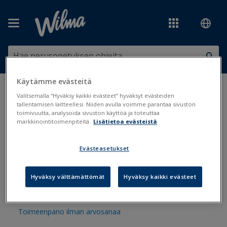
Siirry pääsisältöön
Käytämme evästeitä
Olet tässä:
Arviointi ja kokeet
>
Arviointi
>
Arviointien toimeenpano
Valitsemalla “Hyväksy kaikki evästeet” hyväksyt evästeiden
tallentamisen laitteellesi. Niiden avulla voimme parantaa sivuston
toimivuutta, analysoida sivuston käyttöä ja toteuttaa
Arviointien toimeenpano
markkinointitoimenpiteitä.
Lisätietoa evästeistä
Evästeasetukset
Arvosanojen piilottaminen todistusten jakoon asti
Tarkistuslista ennen arviointien toimeenpanoa
Hyväksy välttämättömät
Hyväksy kaikki evästeet
Arvioinnin toimeenpano Primuksessa
Toimeenpano ilman arvosanaa