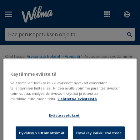
Siirry pääsisältöön
Olet tässä:
Arviointi ja kokeet
>
Arviointi
>
Arvosanojen syöttäminen
Wilmassa
Käytämme evästeitä
Arvosanojen syöttäminen
Valitsemalla “Hyväksy kaikki evästeet” hyväksyt evästeiden
Wilmassa
tallentamisen laitteellesi. Niiden avulla voimme parantaa sivuston
toimivuutta, analysoida sivuston käyttöä ja toteuttaa
markkinointitoimenpiteitä.
Lisätietoa evästeistä
Arviointi
Toimeenpano
Evästeasetukset
Päivitetty viimeksi: 15.5.2019
Hyväksy välttämättömät
Hyväksy kaikki evästeet
Opettajat voivat syöttää opiskelijoiden arvosanat Wilman