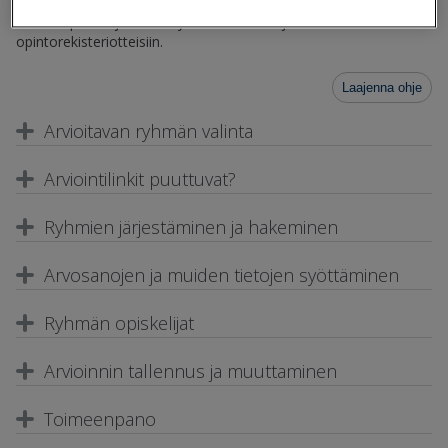
kautta. Arviointitiedot tallentuvat Primukseen ja siirtyvät
toimeenpanon jälkeen myös todistuksiin ja
opintorekisteriotteisiin.
Laajenna ohje
Arvioitavan ryhmän valinta
Arviointilinkit puuttuvat?
Ryhmien järjestäminen ja hakeminen
Arvosanojen ja muiden tietojen syöttäminen
Ryhmän opiskelijat
Arvioinnin tallennus ja muuttaminen
Toimeenpano