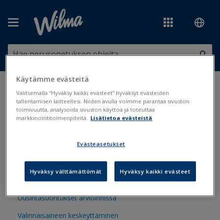
Siirry pääsisältöön
Käytämme evästeitä
Olet tässä:
Arviointi ja kokeet
>
Arviointi
>
Uusinnat, korotukset ja
Valitsemalla “Hyväksy kaikki evästeet” hyväksyt evästeiden
keskeytykset
tallentamisen laitteellesi. Niiden avulla voimme parantaa sivuston
toimivuutta, analysoida sivuston käyttöä ja toteuttaa
markkinointitoimenpiteitä.
Lisätietoa evästeistä
Uusinnat, korotukset ja
keskeytykset
Evästeasetukset
Hyväksy välttämättömät
Hyväksy kaikki evästeet
Arvosanojen ja suoritusten muokkaus
Uusintasuoritukset arvioinnissa
Valinnaisaineen keskeyttäminen