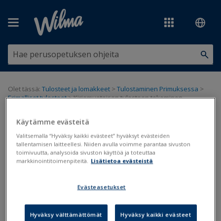
Siirry pääsisältöön
Olet tässä:
Tulosteet ja lomakkeet
>
Tulostaminen Primuksessa
>
Erimalliset tulosteet
>
Kirjemuotoisen tulosteen tekeminen
Kirjemuotoisen tulosteen
Käytämme evästeitä
Valitsemalla “Hyväksy kaikki evästeet” hyväksyt evästeiden
tekeminen
tallentamisen laitteellesi. Niiden avulla voimme parantaa sivuston
toimivuutta, analysoida sivuston käyttöä ja toteuttaa
markkinointitoimenpiteitä.
Lisätietoa evästeistä
Kirjemuotoinen tuloste
Evästeasetukset
Päivitetty viimeksi: 24.3.2019
Tulostuseditorilla tehdään asiakirjapohjia, joiden avulla saadaan
Hyväksy välttämättömät
Hyväksy kaikki evästeet