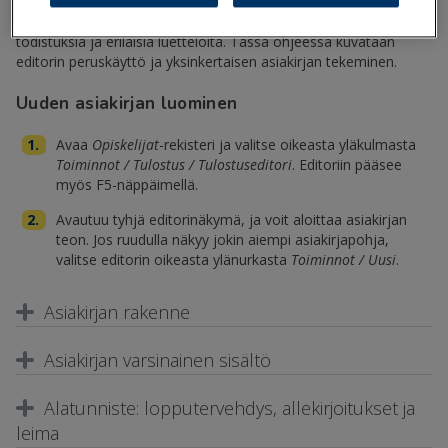
tulostettua isolle joukolle henkilökohtaiset, yksilölliset asiakirjat.
Tulostuseditorilla tehdään mm. kirjeitä, lomakkeita, hakemuksia,
todistuksia ja erilaisia luetteloita. Tässä ohjeessa kuvataan
editorin peruskäyttö ja yksinkertaisen asiakirjan tekeminen.
Uuden asiakirjan luominen
Avaa
Opiskelijat
-rekisteri ja valitse oikeasta yläkulmasta
Toiminnot / Tulostus / Tulostuseditori
. Editoriin pääsee
myös F5-näppäimellä.
Avautuu tyhjä editorinäkymä, ja voit aloittaa asiakirjan
teon. Jos ruudulla näkyy jokin aiempi asiakirjapohja,
valitse editorin oikeasta ylänurkasta
Toiminnot / Uusi
.
Asiakirjan rakenne
Asiakirjan varsinainen sisältö
Alatunniste: lopputervehdys, allekirjoitukset ja
leima