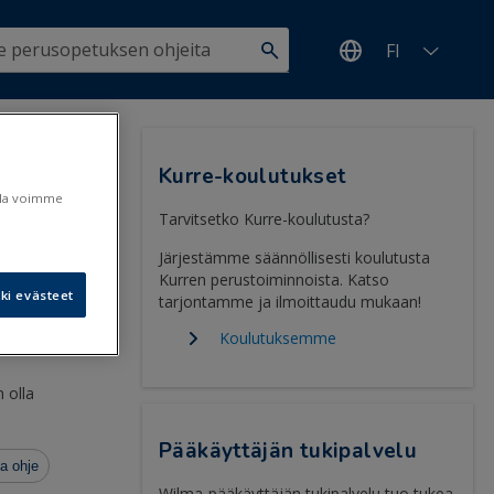
FI
Kurre-koulutukset
ulla voimme
Tarvitsetko Kurre-koulutusta?
Järjestämme säännöllisesti koulutusta
Kurren perustoiminnoista. Katso
ki evästeet
tarjontamme ja ilmoittaudu mukaan!
2.3.2020
Koulutuksemme
 olla
Pääkäyttäjän tukipalvelu
a ohje
Wilma-pääkäyttäjän tukipalvelu tuo tukea