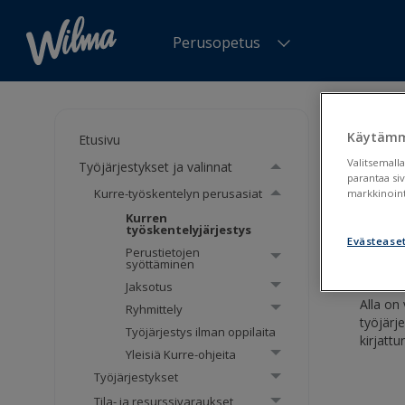
Perusopetus
Olet tä
työskent
Käytämm
Etusivu
Valitsemalla
Työjärjestykset ja valinnat
Kurr
parantaa si
Kurre-työskentelyn perusasiat
markkinoint
Kurren
Kurre
työskentelyjärjestys
Evästease
Perustietojen
syöttäminen
Jaksotus
Alla on
Ryhmittely
työjärj
Työjärjestys ilman oppilaita
kirjattu
Yleisiä Kurre-ohjeita
Työjärjestykset
Tila- ja resurssivaraukset