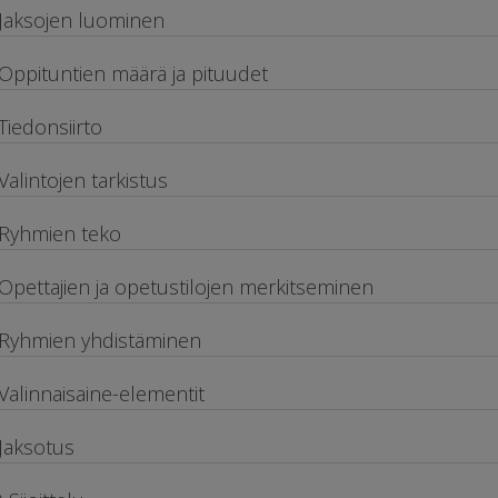
 Jaksojen luominen
 Oppituntien määrä ja pituudet
 Tiedonsiirto
 Valintojen tarkistus
 Ryhmien teko
 Opettajien ja opetustilojen merkitseminen
 Ryhmien yhdistäminen
 Valinnaisaine-elementit
 Jaksotus