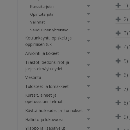
1)
Kurssitarjotin
Opintotarjotin
2)
Valinnat
Seudullinen yhteistyö
3)
Koulunkäynti, opiskelu ja
oppimisen tuki
4)
Arviointi ja kokeet
5)
Tilastot, tiedonsiirrot ja
järjestelmäyhteydet
6)
Viestintä
Tulosteet ja lomakkeet
7)
Kurssit, aineet ja
opetussuunnitelmat
8)
Käyttäjäoikeudet ja -tunnukset
9)
Hallinto ja lukuvuosi
Ylläpito ja lisäpalvelut