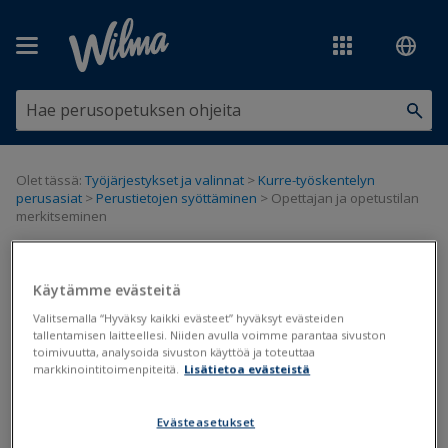
Siirry pääsisältöön
Olet tässä:
Työjärjestykset ja valinnat
>
Kurre-työskentelyn
perusasiat
>
Perustietojen syöttäminen
>
Opettajan ja opetustilan
merkitseminen
Opettajan ja opetustilan
Käytämme evästeitä
merkitseminen
Valitsemalla “Hyväksy kaikki evästeet” hyväksyt evästeiden
tallentamisen laitteellesi. Niiden avulla voimme parantaa sivuston
toimivuutta, analysoida sivuston käyttöä ja toteuttaa
Kurren perustiedot
Opetustilat
markkinointitoimenpiteitä.
Lisätietoa evästeistä
Päivitetty viimeksi: 21.3.2019
Evästeasetukset
Ryhmien opettajia ja opetustiloja voidaan muokata