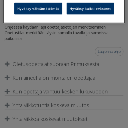
työjärjestyksen teon kaikissa vaiheissa. Opettajat voi merkitä
Hyväksy välttämättömät
Hyväksy kaikki evästeet
valmiiksi Primuksen
Kurssit
-rekisteriin tai ne voidaan määritellä
Kurressa ryhmäkohtaisesti, jaksokohtaisesti tai päiväkohtaisesti.
Ohjeessa käydään läpi opettajatietojen merkitseminen.
Opetustilat merkitään täysin samalla tavalla ja samoissa
paikoissa.
Laajenna ohje
Oletusopettajat suoraan Primuksesta
Kun aineella on monta eri opettajaa
Kun opettaja vaihtuu kesken lukuvuoden
Yhtä viikkotuntia koskeva muutos
Yhtä viikkoa koskevat muutokset