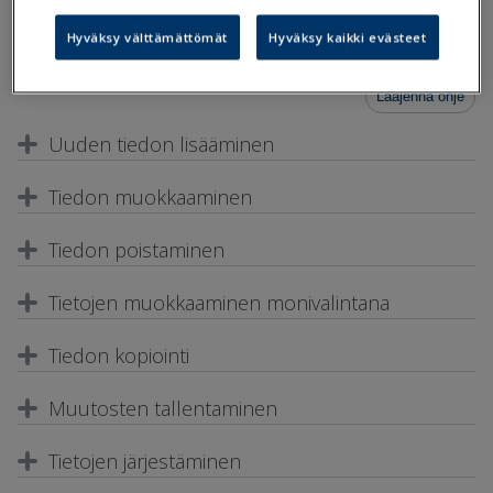
korjata jälkikäteen joko käsin tai uudella tiedonsiirrolla. Tietoja
täydennetään, muokataan ja poistetaan Kurren
Hyväksy välttämättömät
Hyväksy kaikki evästeet
perustietoikkunassa.
Laajenna ohje
Uuden tiedon lisääminen
Tiedon muokkaaminen
Tiedon poistaminen
Tietojen muokkaaminen monivalintana
Tiedon kopiointi
Muutosten tallentaminen
Tietojen järjestäminen