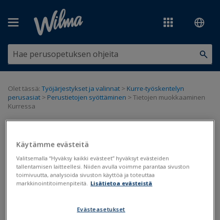
Siirry pääsisältöön
Olet tässä:
Työjärjestykset ja valinnat
>
Kurre-työskentelyn
perusasiat
>
Perustietojen syöttäminen
>
Tietojen muokkaaminen
Kurressa
Tietojen muokkaaminen Kurressa
Käytämme evästeitä
Valitsemalla “Hyväksy kaikki evästeet” hyväksyt evästeiden
Kurren perustiedot
tallentamisen laitteellesi. Niiden avulla voimme parantaa sivuston
toimivuutta, analysoida sivuston käyttöä ja toteuttaa
Päivitetty viimeksi: 21.3.2019
markkinointitoimenpiteitä.
Lisätietoa evästeistä
Oppilaitoksen opiskelijat, resurssit ja opetettavat aineet
Evästeasetukset
siirretään Kurreen yleensä Primuksesta. Tietoja voi täydentää ja