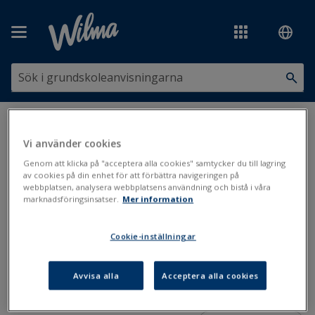
Hoppa över till huvudinnehåll
Du är här:
Utskrifter och blanketter
>
Utskrifter i Primus
>
Betyg och
prestationer
>
Kurstyper på betyget
Vi använder cookies
Genom att klicka på "acceptera alla cookies" samtycker du till lagring
Kurstyper på betyget
av cookies på din enhet för att förbättra navigeringen på
webbplatsen, analysera webbplatsens användning och bistå i våra
marknadsföringsinsatser.
Mer information
Betyg
Kurstyper
Cookie-inställningar
Uppdaterad: 27.11.2020
I den här instruktionen visar vi hur du ska välja kurstyp på
Avvisa alla
Acceptera alla cookies
betygen.