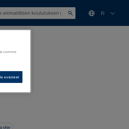
FI
jonta-
ulla voimme
ki evästeet
9.7.2019
a ohje