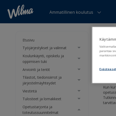
Ammatillinen koulutus
Olet tä
rekister
Käytämm
Etusivu
Valitsemalla
Työjärjestykset ja valinnat
Opet
parantaa si
Koulunkäynti, opiskelu ja
markkinoint
oppimisen tuki
Opetu
Arviointi ja tentit
Evästease
Tilastot, tiedonsiirrot ja
järjestelmäyhteydet
Kun kur
Viestintä
opetuss
Tutkinn
Tulosteet ja lomakkeet
tarvitta
Opetustarjonta ja
toteutussuunnitelmat