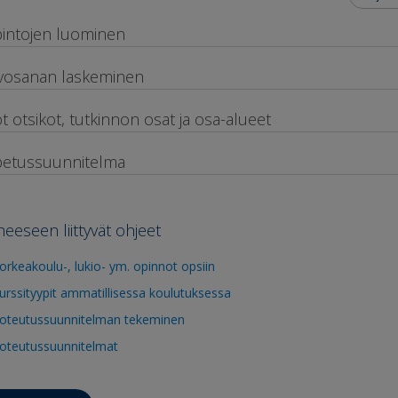
intojen luominen
vosanan laskeminen
ot otsikot, tutkinnon osat ja osa-alueet
etussuunnitelma
heeseen liittyvät ohjeet
orkeakoulu-, lukio- ym. opinnot opsiin
urssityypit ammatillisessa koulutuksessa
oteutussuunnitelman tekeminen
oteutussuunnitelmat