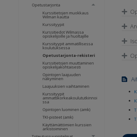
Opetustarjonta
Op
Kurssitietojen muokkaus
Wilman kautta
Kurssityypit
Ar
Kurssitiedot Wilmassa
opiskelijoille ja huoltajille
Is
Kurssityypit ammatillisessa
koulutuksessa
Op
Opetustarjonta-rekisteri
Kurssitietojen muuttaminen
opiskelijakohtaisesti
Opintojen laajuuden
Ai
näkyminen
Laajuuksien vaihtaminen
K
Kurssityypit
ammattikorkeakoulututkinnoi
K
ssa
Opintojen luominen (amk)
T
TKI-pisteet (amk)
T
Käyttämättömien kurssien
arkistoiminen
Toteutussuunnitelmat