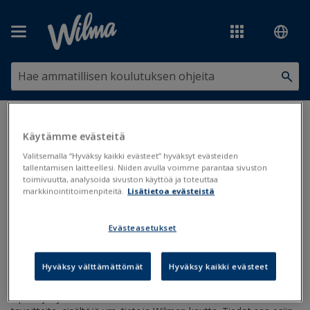
Siirry pääsisältöön
Olet tässä:
Opetustarjonta ja toteutussuunnitelmat
>
Käytämme evästeitä
Opetustarjonta
>
Kurssitietojen muokkaus Wilman kautta
Valitsemalla “Hyväksy kaikki evästeet” hyväksyt evästeiden
tallentamisen laitteellesi. Niiden avulla voimme parantaa sivuston
Kurssitietojen muokkaus Wilman
toimivuutta, analysoida sivuston käyttöä ja toteuttaa
markkinointitoimenpiteitä.
Lisätietoa evästeistä
kautta
Evästeasetukset
Kurssit
Opetussuunnitelmat
Päivitetty viimeksi: 4.6.2019
Hyväksy välttämättömät
Hyväksy kaikki evästeet
Opettajat ja muu henkilökunta voivat muokata kurssien