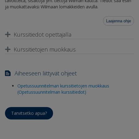
tavoitteita, sisältöjä ym. tietoja Wilman kautta. Tiedot saa esiin
ja muokattavaksi Wilmaan lomakkeiden avulla.
Laajenna ohje
Kurssitiedot opettajalla
Kurssitietojen muokkaus
Aiheeseen liittyvät ohjeet
Opetussuunnitelman kurssitietojen muokkaus
(Opetussuunnitelman kurssitiedot)
Tarvitsetko apua?