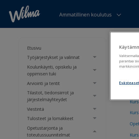
Ammatillinen koulutus
Olet tä
Käytämm
Etusivu
Ope
Valitsemalla
Työjärjestykset ja valinnat
parantaa si
Koulunkäynti, opiskelu ja
markkinoint
oppimisen tuki
Kurs
Arviointi ja tentit
Evästease
Kurs
Tilastot, tiedonsiirrot ja
järjestelmäyhteydet
Kurs
Viestintä
Kurs
Tulosteet ja lomakkeet
Opet
Opetustarjonta ja
Kurs
toteutussuunnitelmat