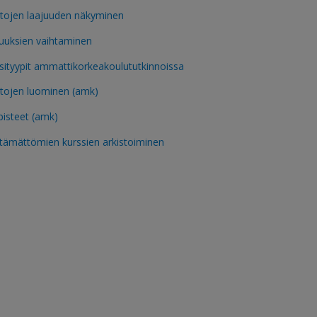
tojen laajuuden näkyminen
uuksien vaihtaminen
sityypit ammattikorkeakoulututkinnoissa
tojen luominen (amk)
pisteet (amk)
tämättömien kurssien arkistoiminen