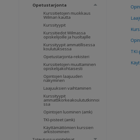
Opetustarjonta
Opin
Kurssitietojen muokkaus
Wilman kautta
Laaj
Kurssityypit
Kurs
Kurssitiedot Wilmassa
opiskelijoille ja huoltajille
Opin
Kurssityypit ammatillisessa
koulutuksessa
TKI-
Opetustarjonta-rekisteri
Käyt
Kurssitietojen muuttaminen
opiskelijakohtaisesti
Opintojen laajuuden
näkyminen
Laajuuksien vaihtaminen
Kurssityypit
ammattikorkeakoulututkinnoi
ssa
Opintojen luominen (amk)
TKI-pisteet (amk)
Käyttämättömien kurssien
arkistoiminen
Toteutussuunnitelmat