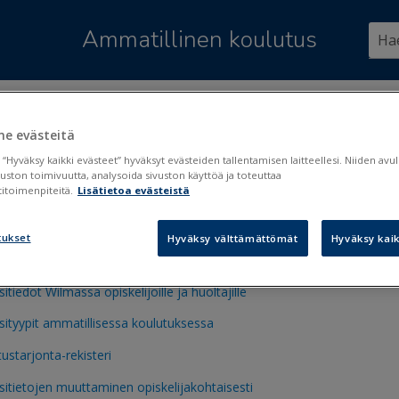
Siirry pääsisältöön
Ammatillinen koulutus
ssä:
Opetustarjonta ja toteutussuunnitelmat
>
Opetustarjonta
e evästeitä
tustarjonta
 “Hyväksy kaikki evästeet” hyväksyt evästeiden tallentamisen laitteellesi. Niiden av
vuston toimivuutta, analysoida sivuston käyttöä ja toteuttaa
itoimenpiteitä.
Lisätietoa evästeistä
sitietojen muokkaus Wilman kautta
tukset
Hyväksy välttämättömät
Hyväksy kaik
sityypit
sitiedot Wilmassa opiskelijoille ja huoltajille
sityypit ammatillisessa koulutuksessa
ustarjonta-rekisteri
sitietojen muuttaminen opiskelijakohtaisesti