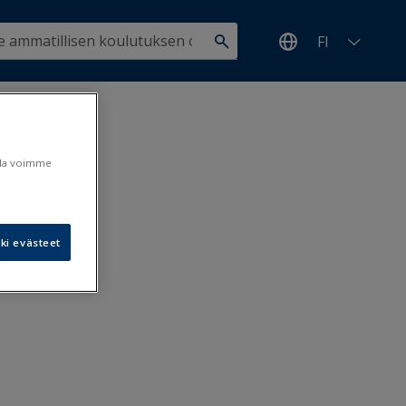
FI
ulla voimme
ki evästeet