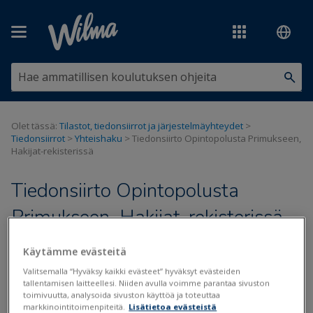
Siirry pääsisältöön
Olet tässä:
Tilastot, tiedonsiirrot ja järjestelmäyhteydet
>
Tiedonsiirrot
>
Yhteishaku
>
Tiedonsiirto Opintopolusta Primukseen,
Hakijat-rekisterissä
Tiedonsiirto Opintopolusta
Primukseen, Hakijat-rekisterissä
Käytämme evästeitä
Opintopolku
Valitsemalla “Hyväksy kaikki evästeet” hyväksyt evästeiden
Päivitetty viimeksi: 10.12.2025
tallentamisen laitteellesi. Niiden avulla voimme parantaa sivuston
toimivuutta, analysoida sivuston käyttöä ja toteuttaa
markkinointitoimenpiteitä.
Lisätietoa evästeistä