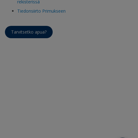
rekisterissä
Tiedonsiirto Primukseen
Tarvitsetko apua?