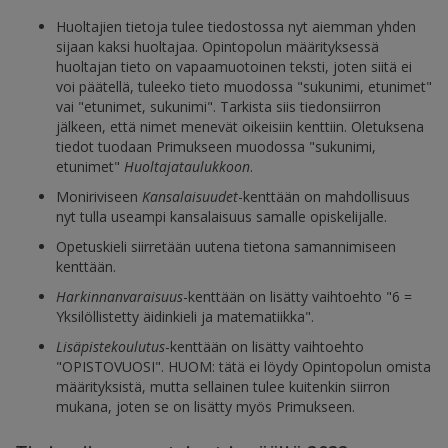
Huoltajien tietoja tulee tiedostossa nyt aiemman yhden
sijaan kaksi huoltajaa. Opintopolun määrityksessä
huoltajan tieto on vapaamuotoinen teksti, joten siitä ei
voi päätellä, tuleeko tieto muodossa "sukunimi, etunimet"
vai "etunimet, sukunimi". Tarkista siis tiedonsiirron
jälkeen, että nimet menevät oikeisiin kenttiin. Oletuksena
tiedot tuodaan Primukseen muodossa "sukunimi,
etunimet"
Huoltajataulukkoon
.
Moniriviseen
Kansalaisuudet
-kenttään on mahdollisuus
nyt tulla useampi kansalaisuus samalle opiskelijalle.
Opetuskieli siirretään uutena tietona samannimiseen
kenttään.
Harkinnanvaraisuus
-kenttään on lisätty vaihtoehto "6 =
Yksilöllistetty äidinkieli ja matematiikka".
Lisäpistekoulutus
-kenttään on lisätty vaihtoehto
"OPISTOVUOSI". HUOM: tätä ei löydy Opintopolun omista
määrityksistä, mutta sellainen tulee kuitenkin siirron
mukana, joten se on lisätty myös Primukseen.