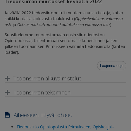
Tiedonsiirron muutokset keväällä 2022
Keväällä 2022 tiedonsiirtoon tuli muutamia uusia tietoja, katso
kaikki kentät allaolevasta taulukosta (
Oppivelvollisuus voimassa
asti
ja
Oikeus maksuttomaan koulutukseen voimassa asti
).
Suosittelemme muodostamaan ensin siirtotiedoston
Opintopolusta, tallentamaan sen omalle koneellenne ja sen
jälkeen tuomaan sen Primukseen valmiilla tiedonsiirrolla (kiinteä
loader).
Laajenna ohje
Tiedonsiirron alkuvalmistelut
Tiedonsiirron tekeminen
Aiheeseen liittyvät ohjeet
Tiedonsiirto Opintopolusta Primukseen, Opiskelijat-