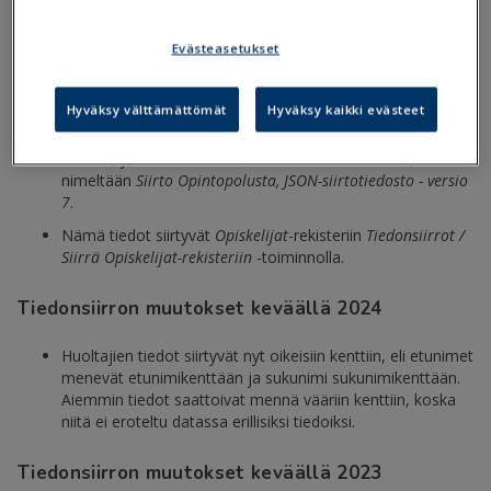
Tiedonsiirron muutokset keväällä 2025
Tiedonsiirtoon on tullut uusia, lähinnä urheilijoita koskevia
Evästeasetukset
lisätietoja.
Kentät on lisätty
Opintopolku hakutoiveet
-taulukkoon ja
Hyväksy välttämättömät
Hyväksy kaikki evästeet
ne on lueteltu alempana kenttätaulukossa.
Loader, jolla uudet tiedot saa tuotua Primukseen, on
nimeltään
Siirto Opintopolusta, JSON-siirtotiedosto - versio
7
.
Nämä tiedot siirtyvät
Opiskelijat
-rekisteriin
Tiedonsiirrot /
Siirrä
Opiskelijat
-rekisteriin
-toiminnolla.
Tiedonsiirron muutokset keväällä 2024
Huoltajien tiedot siirtyvät nyt oikeisiin kenttiin, eli etunimet
menevät etunimikenttään ja sukunimi sukunimikenttään.
Aiemmin tiedot saattoivat mennä vääriin kenttiin, koska
niitä ei eroteltu datassa erillisiksi tiedoiksi.
Tiedonsiirron muutokset keväällä 2023