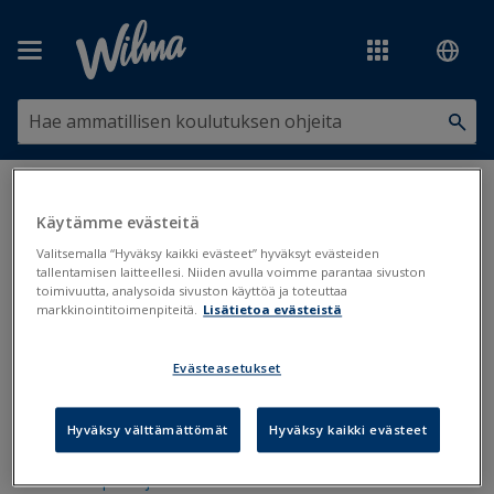
Siirry pääsisältöön
Olet tässä:
Tilastot, tiedonsiirrot ja järjestelmäyhteydet
>
Tiedonsiirrot
>
Koski
Käytämme evästeitä
Valitsemalla “Hyväksy kaikki evästeet” hyväksyt evästeiden
Koski
tallentamisen laitteellesi. Niiden avulla voimme parantaa sivuston
toimivuutta, analysoida sivuston käyttöä ja toteuttaa
markkinointitoimenpiteitä.
Lisätietoa evästeistä
Koski - kaikille yhteiset kentät
Evästeasetukset
Koski - täytettävät kentät kootusti
Hyväksy välttämättömät
Hyväksy kaikki evästeet
Koski - perustiedot
Koski - opiskelijan suoritukset