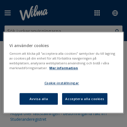
Hoppa över till huvudinnehåll
Vi använder cookies
Du är här:
Bedömning och tenter
>
Bedömning
>
Fastställning av
Genom att klicka på "acceptera alla cookies" samtycker du till lagring
bedömning
av cookies på din enhet för att förbättra navigeringen på
webbplatsen, analysera webbplatsens användning och bistå i våra
marknadsföringsinsatser.
Mer information
Fastställning av bedömning
Cookie-inställningar
Att dölja vitsord i Wilma
Avvisa alla
Acceptera alla cookies
Automatisk fastställning av bedömning
Hoppa över fastställningen - bedömningarna rakt in i
Studeranderegistret