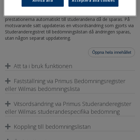
även bedömningar nästan dagligen. Det är då lätt hänt att man
Avvisa alla
Acceptera alla cookies
glömmer att separat fastställa bedömningen då man sparar
den. Med hjälp av automatisk fastställning överförs
prestationerna automatiskt till studerandena då de sparas. På
motsvarande sätt uppdateras en vitsordsändring som gjorts via
Studeranderegistret till bedömningslistan då ändringen sparas,
utan någon separat uppdatering.
Öppna hela innehållet
Att ta i bruk funktionen
Fastställning via Primus Bedömningsregister
eller Wilmas bedömningslista
Vitsordsändring via Primus Studeranderegister
eller Wilmas studerandespecifika bedömning
Koppling till bedömningslistan