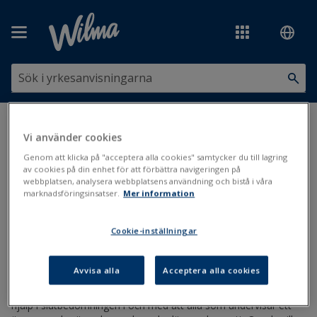
Hoppa över till huvudinnehåll
Du är här:
Bedömning och tenter
>
Bedömning
>
Slutbedömning
>
Vi använder cookies
Slutbedömning via Wilma
Genom att klicka på "acceptera alla cookies" samtycker du till lagring
av cookies på din enhet för att förbättra navigeringen på
Slutbedömning via Wilma
webbplatsen, analysera webbplatsens användning och bistå i våra
marknadsföringsinsatser.
Mer information
Bedömning
Bedömningslista
Slutbedömning
Cookie-inställningar
Uppdaterad: 30.12.2019
Avvisa alla
Acceptera alla cookies
En lärare kan ha rätt att se alla studerandens prestationer i ett
läroämne eller en examensdel (yrkesutbildning). Detta är till
hjälp i slutbedömningen i och med att alla som undervisar ett