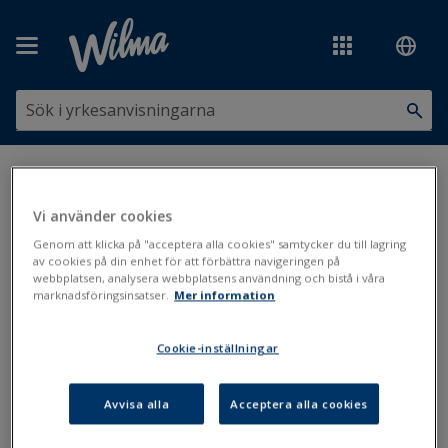
Hoppa över till huvudinnehåll
Du är här:
Administration och läsår
>
Skolgångsuppgifter
>
Studerandearbetsdagar
>
Studerandearbetsdagar:
Vi använder cookies
närvarouppföljning på basen av Wilma-anteckningar
Genom att klicka på "acceptera alla cookies" samtycker du till lagring
av cookies på din enhet för att förbättra navigeringen på
Studerandearbetsdagar:
webbplatsen, analysera webbplatsens användning och bistå i våra
marknadsföringsinsatser.
Mer information
närvarouppföljning på basen av
Wilma-anteckningar
Cookie-inställningar
Uträkning av studerandearbetsdagar
Avvisa alla
Acceptera alla cookies
Uppdaterad: 11.1.2021