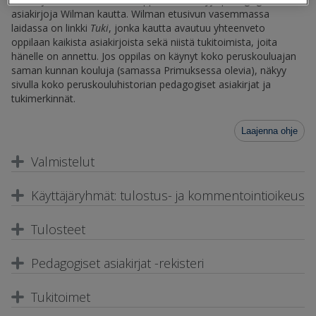
asiakirjoja Wilman kautta. Wilman etusivun vasemmassa
laidassa on linkki
Tuki
, jonka kautta avautuu yhteenveto
oppilaan kaikista asiakirjoista sekä niistä tukitoimista, joita
hänelle on annettu. Jos oppilas on käynyt koko peruskouluajan
saman kunnan kouluja (samassa Primuksessa olevia), näkyy
sivulla koko peruskouluhistorian pedagogiset asiakirjat ja
tukimerkinnät.
Laajenna ohje
Valmistelut
Käyttäjäryhmät: tulostus- ja kommentointioikeus
Tulosteet
Pedagogiset asiakirjat -rekisteri
Tukitoimet