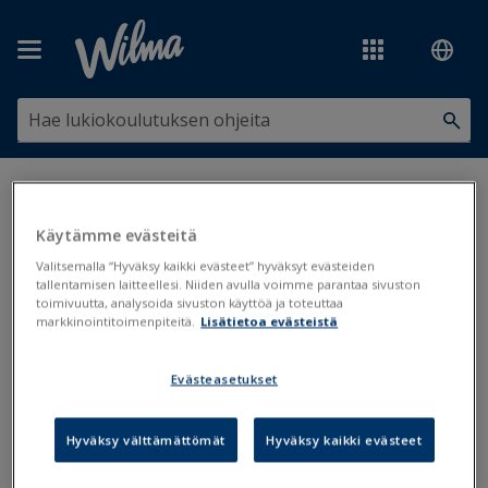
Siirry pääsisältöön
Olet tässä:
Koulunkäynti, opiskelu ja oppimisen tuki
>
Oppimisen ja
koulunkäynnin tuki
>
Pedagogiset asiakirjat
>
Oppilaan saama tuki,
Käytämme evästeitä
huoltajan näkymä
Valitsemalla “Hyväksy kaikki evästeet” hyväksyt evästeiden
tallentamisen laitteellesi. Niiden avulla voimme parantaa sivuston
Oppilaan saama tuki, huoltajan
toimivuutta, analysoida sivuston käyttöä ja toteuttaa
markkinointitoimenpiteitä.
Lisätietoa evästeistä
näkymä
Evästeasetukset
Tuki
Pedagogiset asiakirjat
Päivitetty viimeksi: 4.2.2025
Hyväksy välttämättömät
Hyväksy kaikki evästeet
Huoltajat voivat tarkastella oppilaasta tehtyjä pedagogisia