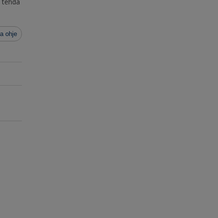
, tehdä
a ohje