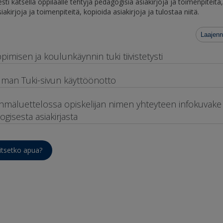
sti katsella oppilaalle tehtyjä pedagogisia asiakirjoja ja toimenpiteitä
iakirjoja ja toimenpiteitä, kopioida asiakirjoja ja tulostaa niitä.
Laajenn
pimisen ja koulunkäynnin tuki tiivistetysti
lman Tuki-sivun käyttöönotto
hmäluettelossa opiskelijan nimen yhteyteen infokuvake
gisesta asiakirjasta
itsetko apua?