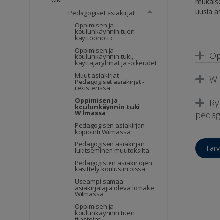
mukaise
uusia as
Pedagogiset asiakirjat
Oppimisen ja
koulunkäynnin tuen
käyttöönotto
Oppimisen ja
Op
koulunkäynnin tuki,
käyttäjäryhmät ja -oikeudet
Muut asiakirjat
Wi
Pedagogiset asiakirjat -
rekisterissä
Oppimisen ja
Ry
koulunkäynnin tuki
Wilmassa
pedago
Pedagogisen asiakirjan
kopiointi Wilmassa
Pedagogisen asiakirjan
Tarv
lukitseminen muutoksilta
Pedagogisten asiakirjojen
käsittely koulusiirroissa
Useampi samaa
asiakirjalajia oleva lomake
Wilmassa
Oppimisen ja
koulunkäynnin tuen
tilastointi