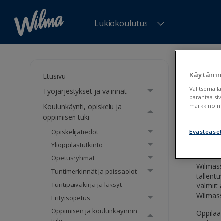
Lukiokoulutus
Olet tä
Pedagog
Käytämm
Etusivu
Valitsemalla
Työjärjestykset ja valinnat
Opp
parantaa si
Koulunkäynti, opiskelu ja
markkinoint
oppimisen tuki
Tuki
Opiskelijatiedot
Evästease
Ylioppilastutkinto
Opetusryhmät
Wilmass
Tuntimerkinnät ja poissaolot
tallent
Tuntipäiväkirja ja läksyt
Valmiit
Wilmas
Erityisopetus
Oppimisen ja koulunkäynnin
Oppila
tuki