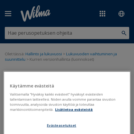
Siirry pääsisältöön
Olet tässä:
Hallinto ja lukuvuosi
>
Lukuvuoden vaihtuminen ja
suunnittelu
>
Kurren versionhallinta (luonnokset)
Kurren versionhallinta
(luonnokset)
Käytämme evästeitä
Valitsemalla “Hyväksy kaikki evästeet” hyväksyt evästeiden
tallentamisen laitteellesi. Niiden avulla voimme parantaa sivuston
Lukuvuoden suunnittelu
toimivuutta, analysoida sivuston käyttöä ja toteuttaa
markkinointitoimenpiteitä.
Lisätietoa evästeistä
Päivitetty viimeksi: 24.11.2022
Evästeasetukset
Kurren versionhallinta on työjärjestysten suunnitteluun