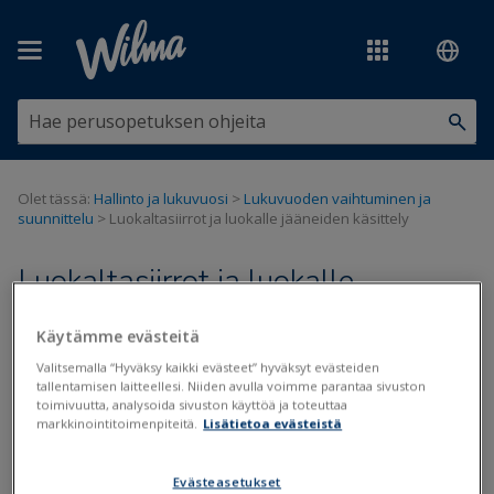
Siirry pääsisältöön
Olet tässä:
Hallinto ja lukuvuosi
>
Lukuvuoden vaihtuminen ja
suunnittelu
>
Luokaltasiirrot ja luokalle jääneiden käsittely
Luokaltasiirrot ja luokalle
jääneiden käsittely
Käytämme evästeitä
Valitsemalla “Hyväksy kaikki evästeet” hyväksyt evästeiden
Lukuvuoden suunnittelu
Lukuvuoden vaihtuminen
tallentamisen laitteellesi. Niiden avulla voimme parantaa sivuston
toimivuutta, analysoida sivuston käyttöä ja toteuttaa
Päivitetty viimeksi: 14.8.2025
markkinointitoimenpiteitä.
Lisätietoa evästeistä
Peruskoululaisten luokaltasiirto tehdään lukuvuoden päätyttyä,
Evästeasetukset