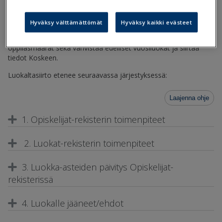
kun kaikki tarvittavat todistukset ym. tulosteet on tulostettu
tulostearkistoon.
Hyväksy välttämättömät
Hyväksy kaikki evästeet
Ennen luokaltasiirtoja kannattaa tehdä kaikki edellistä
lukuvuotta koskevat tilastot ja ottaa ylös luokka-asteittaiset
oppilasmäärät sekä vahvistaa edelliset vuosiluokat ja siirtää
tiedot Koskeen.
Luokaltasiirto etenee seuraavassa järjestyksessä:
Laajenna ohje
1. Opiskelijat-rekisterin toimenpiteet
2. Luokat-rekisterin toimenpiteet
3. Luokka-asteiden päivitys Opiskelijat-
rekisterissä
4. Luokalle jääneet/ehdot