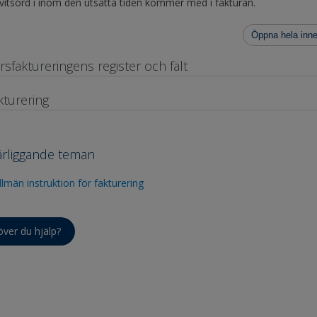
t vitsord i inom den utsatta tiden kommer med i fakturan.
Öppna hela inne
rsfaktureringens register och fält
kturering
rliggande teman
llmän instruktion för fakturering
ver du hjälp?