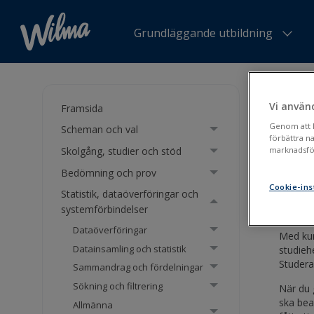
Grundläggande utbildning
Du är h
av kurse
Vi använ
Framsida
Genom att kl
Scheman och val
Fakt
förbättra n
Skolgång, studier och stöd
marknadsför
Bedömning och prov
Faktu
Cookie-ins
Statistik, dataöverföringar och
systemförbindelser
Dataöverföringar
Med kur
Datainsamling och statistik
studieh
Studera
Sammandrag och fördelningar
Sökning och filtrering
När du 
ska bea
Allmänna