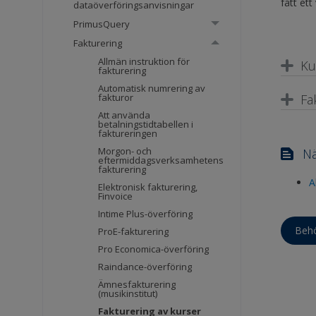
fått et
dataöverföringsanvisningar
PrimusQuery
Fakturering
Allmän instruktion för
Ku
fakturering
Automatisk numrering av
Fa
fakturor
Att använda
betalningstidtabellen i
faktureringen
Morgon- och
Nä
eftermiddagsverksamhetens
fakturering
A
Elektronisk fakturering,
Finvoice
Intime Plus-överföring
Behö
ProE-fakturering
Pro Economica-överföring
Raindance-överföring
Ämnesfakturering
(musikinstitut)
Fakturering av kurser