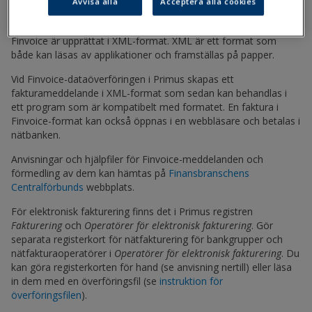
kan levereras till kunden via banken på samma sätt som
Avvisa alla
Acceptera alla cookies
betalningar.
Finvoice är upprättat i XML-format. XML är ett format som
både kan läsas av applikationer och framställas på papper.
Vid Finvoice-dataöverföringen i Primus skapas ett
fakturameddelande i XML-format som sedan kan behandlas i
ett program som är kompatibelt med formatet. En faktura i
Finvoice-format kan också öppnas i en webbläsare och betalas i
nätbanken.
Anvisningar och hjälpfiler för Finvoice-meddelanden och
förmedling av dem kan hämtas på
Finansbranschens
Centralförbunds
webbplats.
För elektronisk fakturering finns det i Primus registren
Fakturering
och
Operatörer för elektronisk fakturering
. Gör
separata registerkort för nätfakturering för bankgrupper och
nätfakturaoperatörer i
Operatörer för elektronisk fakturering
. Du
kan göra registerkorten för hand (se anvisning nertill) eller läsa
in dem med en överföringsfil (se
instruktion för
överföringsfilen
).