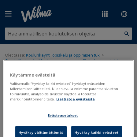
Siirry pääsisältöön
Olet tässä:
Koulunkäynti, opiskelu ja oppimisen tuki
>
Opiskelijatiedot
>
Maahanmuuttajaopiskelijoita koskevat ohjeet
>
Maahanmuuttajien koulunkäyntitiedot
Käytämme evästeitä
Maahanmuuttajien
Valitsemalla “Hyväksy kaikki evästeet” hyväksyt evästeiden
tallentamisen laitteellesi. Niiden avulla voimme parantaa sivuston
koulunkäyntitiedot
toimivuutta, analysoida sivuston käyttöä ja toteuttaa
markkinointitoimenpiteitä.
Lisätietoa evästeistä
Maahanmuuttajat
Evästeasetukset
Päivitetty viimeksi: 29.4.2024
Hyväksy välttämättömät
Hyväksy kaikki evästeet
Maahanmuuttajista ja maahanmuuttajataustaisista oppilaista