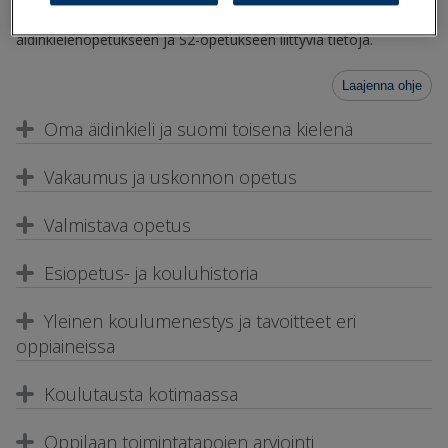
kirjataan Primukseen mm. valmistavaan opetukseen, oman
äidinkielenopetukseen ja S2-opetukseen liittyviä tietoja.
Laajenna ohje
Oma äidinkieli ja suomi toisena kielenä
Vakaumus ja uskonnon opetus
Valmistava opetus
Esiopetus- ja kouluhistoria
Yleinen koulumenestys ja tavoitteet eri
oppiaineissa
Koulutausta kotimaassa
Oppilaan toimintatapojen arviointi