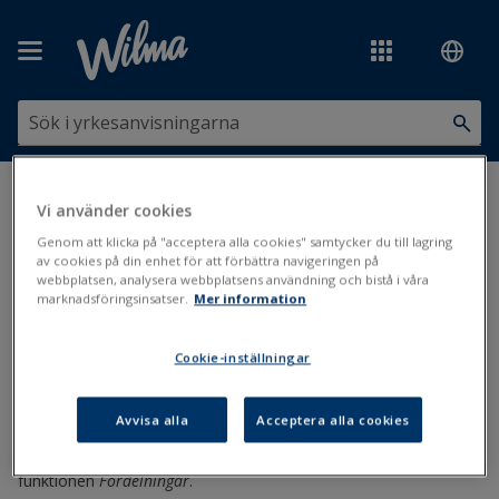
Hoppa över till huvudinnehåll
Du är här:
Bedömning och tenter
>
Bedömning
>
Medeltal
>
Statistik
Vi använder cookies
över medeltal
Genom att klicka på "acceptera alla cookies" samtycker du till lagring
av cookies på din enhet för att förbättra navigeringen på
Statistik över medeltal
webbplatsen, analysera webbplatsens användning och bistå i våra
marknadsföringsinsatser.
Mer information
Medeltal
Cookie-inställningar
Uppdaterad: 31.12.2019
Avvisa alla
Acceptera alla cookies
Olika statistikinstanser begär ibland uppgifter om medeltalens
medeltal. Denna information får du fram i Primus med t.ex.
funktionen
Fördelningar
.