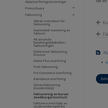
fått et
dataöverföringsanvisningar
PrimusQuery
Fakturering
Allmän instruktion för
Ku
fakturering
Automatisk numrering av
Fa
fakturor
Att använda
betalningstidtabellen i
faktureringen
Elektronisk fakturering,
Nä
Finvoice
Intime Plus-överföring
A
ProE-fakturering
Pro Economica-överföring
Behö
Raindance-överföring
Ämnesfakturering
(musikinstitut)
Fakturering av kurser
(medborgarinstitut)
Fakturera med hjälp av
Studeranderegistrets