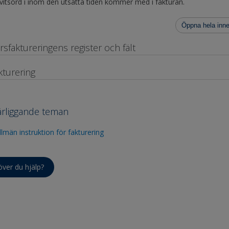
t vitsord i inom den utsatta tiden kommer med i fakturan.
Öppna hela inne
rsfaktureringens register och fält
kturering
rliggande teman
llmän instruktion för fakturering
ver du hjälp?