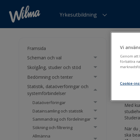
Yrkesutbildning
Du är h
av kurse
Vi använ
Framsida
Genom att kl
Scheman och val
Fakt
förbättra n
Skolgång, studier och stöd
marknadsför
Bedömning och tenter
Faktu
Cookie-ins
Statistik, dataöverföringar och
systemförbindelser
Dataöverföringar
Med kur
Datainsamling och statistik
studieh
Studera
Sammandrag och fördelningar
Sökning och filtrering
När du 
ska bea
Allmänna