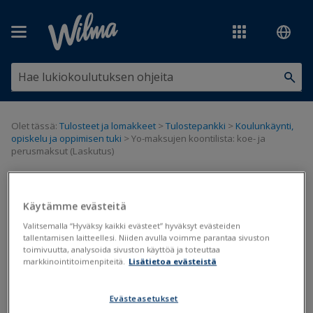
Siirry pääsisältöön
Olet tässä:
Tulosteet ja lomakkeet
>
Tulostepankki
>
Koulunkäynti,
opiskelu ja oppimisen tuki
>
Yo-maksujen koontilista: koe- ja
perusmaksut (Laskutus)
Yo-maksujen koontilista: koe- ja
Käytämme evästeitä
perusmaksut (Laskutus)
Valitsemalla “Hyväksy kaikki evästeet” hyväksyt evästeiden
tallentamisen laitteellesi. Niiden avulla voimme parantaa sivuston
Päivitetty viimeksi: 13.12.2022
toimivuutta, analysoida sivuston käyttöä ja toteuttaa
markkinointitoimenpiteitä.
Lisätietoa evästeistä
Evästeasetukset
Tiedostot