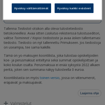
Yo-maksujen-koontilista-koe-ja-
Hyväksy välttämättömät
Hyväksy kaikki evästeet
perusmaksut.tul
Tallenna
Tiedostot
-otsikon alla oleva tulostetiedosto
tietokoneellesi. Avaa sitten
Laskutus
-rekisterissä tulostuseditori,
valitse
Toiminnot / Kopioi tiedostosta
ja avaa äsken tallentamasi
tiedosto. Tiedosto on nyt tallennettu Primukseen. Jos tiedostoja
on useampia, tee sama kaikille.
Tämä on yo-maksujen koontilista, joka tulostaa opiskelijoiden
koe- ja perusmaksut eriteltynä sekä summat opiskelijoittain ja
koko koulun osalta. Perusmaksua ei enää syksystä 2022 alkaen
peritä, joten sen summana näkyy tulosteella 0 euroa.
Koontilistasta on myös
toinen versio
, jossa on viitenumerot,
eräpäivät ja maksupäivät.
Laajenna ohje
Valmistelut