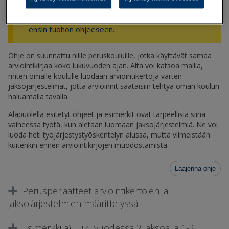
"Jaksojärjestelmän luominen" -kohtaan. Jos olet
vasta aloittamassa arviointikirjojen tekoa, tutustu
ensin tuohon ohjeeseen.
Ohje on suunnattu niille peruskouluille, jotka käyttävät samaa
arviointikirjaa koko lukuvuoden ajan. Alta voi katsoa mallia,
miten omalle koululle luodaan arviointikertoja varten
jaksojärjestelmät, jotta arvioinnit saataisiin tehtyä oman koulun
haluamalla tavalla.
Alapuolella esitetyt ohjeet ja esimerkit ovat tarpeellisia siinä
vaiheessa työtä, kun aletaan luomaan jaksojärjestelmiä. Ne voi
luoda heti työjärjestystyöskentelyn alussa, mutta viimeistään
kuitenkin ennen arviointikirjojen muodostamista.
Laajenna ohje
Perusperiaatteet arviointikertojen ja
jaksojärjestelmien määrittelyssä
Esimerkki a) Lukuvuodessa 2 jaksoa ja 1-2