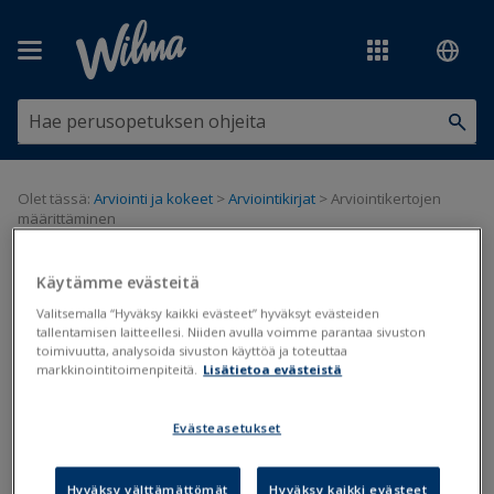
Siirry pääsisältöön
Olet tässä:
Arviointi ja kokeet
>
Arviointikirjat
>
Arviointikertojen
määrittäminen
Arviointikertojen määrittäminen
Käytämme evästeitä
Valitsemalla “Hyväksy kaikki evästeet” hyväksyt evästeiden
tallentamisen laitteellesi. Niiden avulla voimme parantaa sivuston
Arviointikirjat
toimivuutta, analysoida sivuston käyttöä ja toteuttaa
markkinointitoimenpiteitä.
Lisätietoa evästeistä
Päivitetty viimeksi: 8.4.2019
Evästeasetukset
Tämä on lisäohje
Valmistelut ennen
arviointikirjojen muodostamista
-ohjeen
Hyväksy välttämättömät
Hyväksy kaikki evästeet