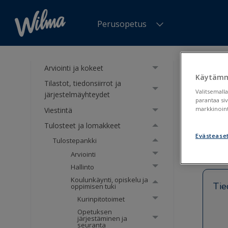
Etusivu
Perusopetus
Työjärjestykset ja valinnat
Koulunkäynti, opiskelu ja
oppimisen tuki
Olet tä
Arviointi ja kokeet
tuki
>
La
Käytämm
Tilastot, tiedonsiirrot ja
Valitsemalla
järjestelmäyhteydet
Lap
parantaa si
markkinoint
Viestintä
(Ped
Tulosteet ja lomakkeet
Evästease
Tulostepankki
Arviointi
Hallinto
Koulunkäynti, opiskelu ja
Tie
oppimisen tuki
Kurinpitotoimet
Opetuksen
järjestäminen ja
seuranta