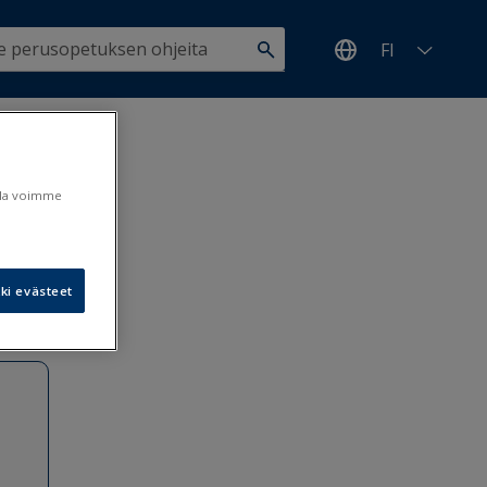
FI
pimisen
ulla voimme
ki evästeet
3.6.2025