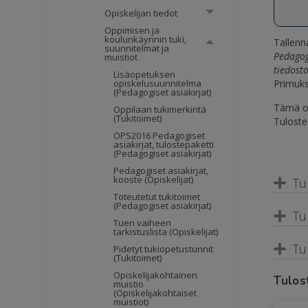
Opiskelijan tiedot
Oppimisen ja
koulunkäynnin tuki,
Tallen
suunnitelmat ja
Pedagog
muistiot
tiedost
Lisäopetuksen
Primuks
opiskelusuunnitelma
(Pedagogiset asiakirjat)
Tämä on
Oppilaan tukimerkintä
(Tukitoimet)
Tuloste
OPS2016 Pedagogiset
asiakirjat, tulostepaketti
(Pedagogiset asiakirjat)
Pedagogiset asiakirjat,
kooste (Opiskelijat)
Tu
Toteutetut tukitoimet
(Pedagogiset asiakirjat)
Tu
Tuen vaiheen
tarkistuslista (Opiskelijat)
Tu
Pidetyt tukiopetustunnit
(Tukitoimet)
Opiskelijakohtainen
Tulos
muistio
(Opiskelijakohtaiset
muistiot)