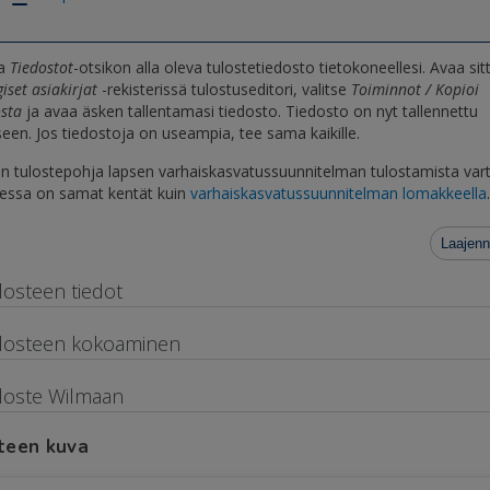
na
Tiedostot
-otsikon alla oleva tulostetiedosto tietokoneellesi. Avaa sit
iset asiakirjat
-rekisterissä tulostuseditori, valitse
Toiminnot / Kopioi
osta
ja avaa äsken tallentamasi tiedosto. Tiedosto on nyt tallennettu
een. Jos tiedostoja on useampia, tee sama kaikille.
 tulostepohja lapsen varhaiskasvatussuunnitelman tulostamista vart
essa on samat kentät kuin
varhaiskasvatussuunnitelman lomakkeella
Laajenn
losteen tiedot
losteen kokoaminen
loste Wilmaan
teen kuva