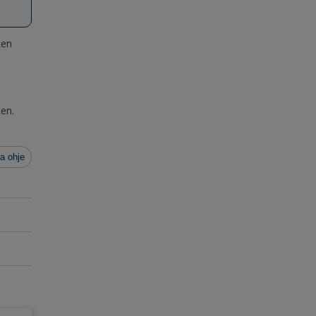
ten
en.
.
a ohje