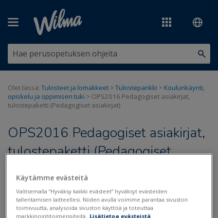
Siirry pääsisältöön
Olet tässä:
Tulosteet ja lomakkeet
>
Tulostepankki
>
Koulunkäynti,
opiskelu ja oppimisen tuki
>
OPS2016 Pedagogiset asiakirjat,
tulostepaketti (Pedagogiset asiakirjat)
OPS2016 Pedagogiset asiakirjat,
tulostepaketti (Pedagogiset
asiakirjat)
Käytämme evästeitä
Valitsemalla “Hyväksy kaikki evästeet” hyväksyt evästeiden
Päivitetty viimeksi: 12.6.2020
tallentamisen laitteellesi. Niiden avulla voimme parantaa sivuston
toimivuutta, analysoida sivuston käyttöä ja toteuttaa
markkinointitoimenpiteitä.
Lisätietoa evästeistä