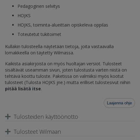
Pedagoginen selvitys
HOJKS
HOJKS, toiminta-alueittain opiskeleva oppilas
Toteutetut tukitoimet
Kullakin tulosteella näytetään tietoja, joita vastaavalla
lomakkeella on täytetty Wilmassa.
Kaikista asiakirjoista on myös huoltajan versiot. Tulosteet
sisältävät useamman sivun, joten tulostusta varten niistä on
tehtävä koottu tuloste. Paketissa on valmiiksi myös kootut
tulosteet (Tulosta HOJKS jne.) mutta erilliset tulostesivut niihin
pitää lisätä itse
.
Laajenna ohje
Tulosteiden käyttöönotto
Tulosteet Wilmaan