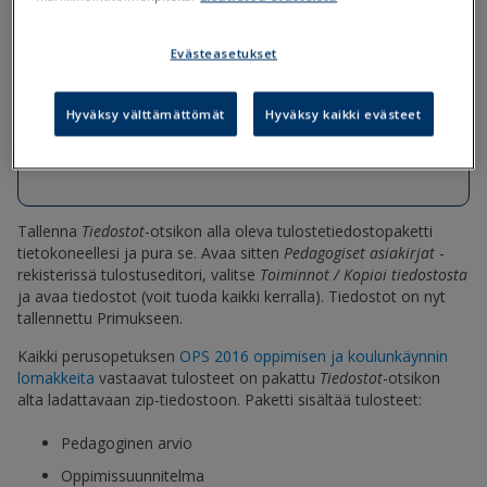
Tiedostot
Evästeasetukset
OPS2016-Pedagogiset-asiakirjat-
tulostepaketti.zip
Hyväksy välttämättömät
Hyväksy kaikki evästeet
OPS2016-Pedagogiset-asiakirjat-Hojks-sivu-
4.tul
Tallenna
Tiedostot
-otsikon alla oleva tulostetiedostopaketti
tietokoneellesi ja pura se. Avaa sitten
Pedagogiset asiakirjat
-
rekisterissä tulostuseditori, valitse
Toiminnot / Kopioi tiedostosta
ja avaa tiedostot (voit tuoda kaikki kerralla). Tiedostot on nyt
tallennettu Primukseen.
Kaikki perusopetuksen
OPS 2016 oppimisen ja koulunkäynnin
lomakkeita
vastaavat tulosteet on pakattu
Tiedostot
-otsikon
alta ladattavaan zip-tiedostoon. Paketti sisältää tulosteet:
Pedagoginen arvio
Oppimissuunnitelma