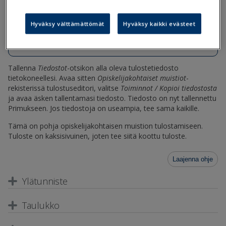
Opiskelijakohtainen-muistio-sivu1.tul
Hyväksy välttämättömät
Hyväksy kaikki evästeet
Opiskelijakohtainen-muistio-sivu2.tul
Tallenna
Tiedostot
-otsikon alla oleva tulostetiedosto
tietokoneellesi. Avaa sitten
Opiskelijakohtaiset muistiot
-
rekisterissä tulostuseditori, valitse
Toiminnot / Kopioi tiedostosta
ja avaa äsken tallentamasi tiedosto. Tiedosto on nyt tallennettu
Primukseen. Jos tiedostoja on useampia, tee sama kaikille.
Tämä on pohja opiskelijakohtaisen muistion tulostamiseen.
Tuloste on kaksisivuinen, joten tee siitä koottu tuloste.
Laajenna ohje
Ylätunniste
Taulukko