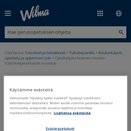
Siirry pääsisältöön
Olet tässä:
Tulosteet ja lomakkeet
>
Tulostepankki
>
Koulunkäynti,
opiskelu ja oppimisen tuki
>
Opiskelijakohtainen muistio
(Opiskelijakohtaiset muistiot)
Opiskelijakohtainen muistio
(Opiskelijakohtaiset muistiot)
Käytämme evästeitä
Valitsemalla “Hyväksy kaikki evästeet” hyväksyt evästeiden
tallentamisen laitteellesi. Niiden avulla voimme parantaa sivuston
Päivitetty viimeksi: 1.10.2020
toimivuutta, analysoida sivuston käyttöä ja toteuttaa
markkinointitoimenpiteitä.
Lisätietoa evästeistä
Tiedostot
Evästeasetukset