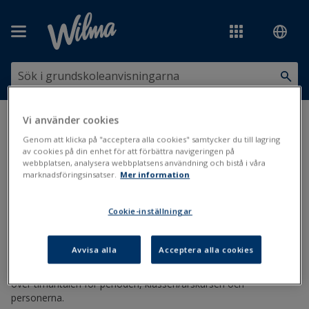
Hoppa över till huvudinnehåll
Vi använder cookies
Du är här:
Scheman och val
>
Arbetet i Kurre
>
Gruppering
>
Info om
timantalen i Grupperingen
Genom att klicka på "acceptera alla cookies" samtycker du till lagring
av cookies på din enhet för att förbättra navigeringen på
webbplatsen, analysera webbplatsens användning och bistå i våra
Info om timantalen i Grupperingen
marknadsföringsinsatser.
Mer information
Timantal
Cookie-inställningar
Uppdaterad: 17.1.2020
Avvisa alla
Acceptera alla cookies
Nertill i Grupperingsfönstret finns inforutor med sammandrag
över timantalen för perioden, klassen/årskursen och
personerna.