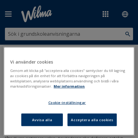
Hoppa över till huvudinnehåll
Du är här:
Scheman och val
>
Arbetet i Kurre
>
Gruppering
>
Gruppindelningen i de valfria ämnena
Vi använder cookies
Genom att klicka på "acceptera alla cookies" samtycker du till lagring
Gruppindelningen i de valfria
av cookies på din enhet för att förbättra navigeringen på
webbplatsen, analysera webbplatsens användning och bistå i våra
marknadsföringsinsatser.
Mer information
ämnena
Cookie-inställningar
Valfria ämnen
Kursbricka
Uppdaterad: 24.3.2020
Avvisa alla
Acceptera alla cookies
Högstadiets valfria ämneselement kan enklast bildas genom att