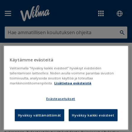
Siirry pääsisältöön
Olet tässä:
Hallinto ja lukuvuosi
>
Taideoppilaitokset
>
Laske
opettajien tunnit ja Laske tunnit yksiköittäin
Käytämme evästeitä
Valitsemalla “Hyväksy kaikki evästeet” hyväksyt evästeiden
Laske opettajien tunnit ja Laske
tallentamisen laitteellesi. Niiden avulla voimme parantaa sivuston
toimivuutta, analysoida sivuston käyttöä ja toteuttaa
tunnit yksiköittäin
markkinointitoimenpiteitä.
Lisätietoa evästeistä
Evästeasetukset
Musiikkiopistot
Päivitetty viimeksi: 13.11.2020
Hyväksy välttämättömät
Hyväksy kaikki evästeet
Opettajat
-rekisterissä voidaan tulostaa opettajan oppilaita ja