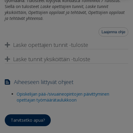
työmääriä. Tulosteet löytyvät kohdasta
Toiminnot / Tulostus
.
Siellä on tulosteet
Laske opettajien tunnit, Laske tunnit
yksiköittäin, Opettajien oppilaat ja tehtävät, Opettajien oppilaat
ja tehtävät yhteensä
.
Laajenna ohje
Laske opettajien tunnit -tuloste
Laske tunnit yksiköittäin -tuloste
Aiheeseen liittyvät ohjeet
Opiskelijan pää-/sivuaineopintojen päivittyminen
opettajan työmäärätaulukkoon
Tarvitsetko apua?