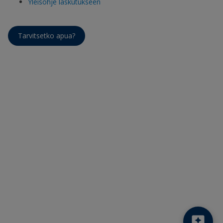
Yleisohje laskutukseen
Tarvitsetko apua?