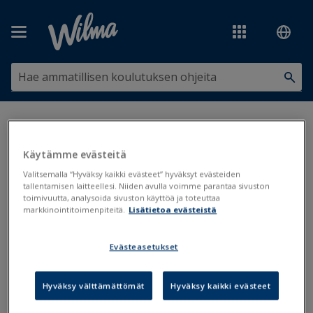
Siirry pääsisältöön
Olet tässä:
Hallinto ja lukuvuosi
>
Taideoppilaitokset
>
Musiikkioppilaitosten (kurssi)laskutus
Käytämme evästeitä
Musiikkioppilaitosten
Valitsemalla “Hyväksy kaikki evästeet” hyväksyt evästeiden
tallentamisen laitteellesi. Niiden avulla voimme parantaa sivuston
(kurssi)laskutus
toimivuutta, analysoida sivuston käyttöä ja toteuttaa
markkinointitoimenpiteitä.
Lisätietoa evästeistä
Musiikkiopistot
Laskutus
Evästeasetukset
Päivitetty viimeksi: 17.10.2019
Hyväksy välttämättömät
Hyväksy kaikki evästeet
Primuksen laskutustoiminto löytyy henkilörekistereistä, esim.