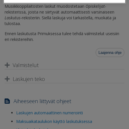
Opiskelijat
-,
Hakijat
-,
Opettajat
- ja
Henkilökunta-
rekistereistä.
Musiikkioppilaitosten laskut muodostetaan
Opiskelijat
-
rekisterissä, joista ne siirtyvät automaattisesti varsinaiseen
Laskutus
-rekisteriin. Siellä laskuja voi tarkastella, muokata ja
tulostaa.
Ennen laskutusta Primuksessa tulee tehdä valmistelut useisiin
eri rekistereihin.
Laajenna ohje
Valmistelut
Laskujen teko
Aiheeseen liittyvät ohjeet
Laskujen automaattinen numerointi
Maksuaikataulukon käyttö laskutuksessa