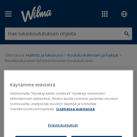
Siirry pääsisältöön
Olet tässä:
Hallinto ja lukuvuosi
>
Koulutuskalenteri ja hakijat
>
Ilmoittautuminen lyhytkestoiseen koulutukseen
Ilmoittautuminen lyhytkestoiseen
Käytämme evästeitä
koulutukseen
Valitsemalla “Hyväksy kaikki evästeet” hyväksyt evästeiden
tallentamisen laitteellesi. Niiden avulla voimme parantaa sivuston
toimivuutta, analysoida sivuston käyttöä ja toteuttaa
Koulutuskalenteri
Hakija
markkinointitoimenpiteitä.
Lisätietoa evästeistä
Päivitetty viimeksi: 3.2.2021
Evästeasetukset
Wilman kautta voi ilmoittautua tai hakeutua koulutuksiin myös