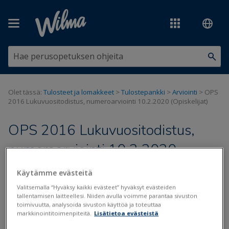
Siirry pääsisältöön
Olet tässä:
Tulosteet ja lomakkeet
>
Tulostepankki
>
Arviointi
>
OPS
2016 Lukuvuositodistus, numeroarviointi 10.2.2020 (Opiskelijat)
OPS 2016 Lukuvuositodistus,
numeroarviointi 10.2.2020
(Opiskelijat)
Käytämme evästeitä
Valitsemalla “Hyväksy kaikki evästeet” hyväksyt evästeiden
Päivitetty viimeksi: 2.6.2022
tallentamisen laitteellesi. Niiden avulla voimme parantaa sivuston
toimivuutta, analysoida sivuston käyttöä ja toteuttaa
markkinointitoimenpiteitä.
Lisätietoa evästeistä