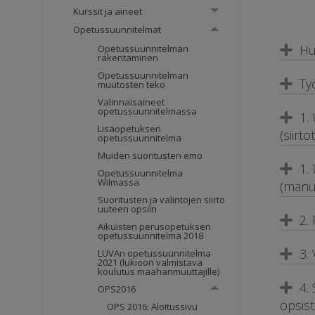
Kurssit ja aineet
Opetussuunnitelmat
Hu
Opetussuunnitelman
rakentaminen
Opetussuunnitelman
Ty
muutosten teko
Valinnaisaineet
opetussuunnitelmassa
1.
Lisäopetuksen
(siirt
opetussuunnitelma
Muiden suoritusten emo
1.
Opetussuunnitelma
Wilmassa
(manu
Suoritusten ja valintojen siirto
uuteen opsiin
2.
Aikuisten perusopetuksen
opetussuunnitelma 2018
3.
LUVAn opetussuunnitelma
2021 (lukioon valmistava
koulutus maahanmuuttajille)
4.
OPS2016
opsis
OPS 2016: Aloitussivu