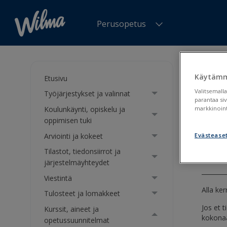
Perusopetus
Olet tä
OPS2016
Käytämm
Etusivu
Valitsemalla
Työjärjestykset ja valinnat
OPS
parantaa si
Koulunkäynti, opiskelu ja
markkinoint
luo
oppimisen tuki
Arviointi ja kokeet
Evästease
Opetu
Tilastot, tiedonsiirrot ja
järjestelmäyhteydet
Viestintä
Alla ke
Tulosteet ja lomakkeet
Jos et 
Kurssit, aineet ja
kokonaa
opetussuunnitelmat