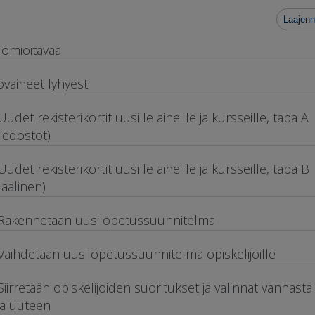
Laajenn
omioitavaa
övaiheet lyhyesti
 Uudet rekisterikortit uusille aineille ja kursseille, tapa A
otiedostot)
 Uudet rekisterikortit uusille aineille ja kursseille, tapa B
aalinen)
 Rakennetaan uusi opetussuunnitelma
 Vaihdetaan uusi opetussuunnitelma opiskelijoille
 Siirretään opiskelijoiden suoritukset ja valinnat vanhasta
ta uuteen