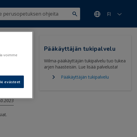
FI
16
>
Pääkäyttäjän tukipalvelu
ulla voimme
Wilma-pääkäyttäjän tukipalvelu tuo tukea
arjen haasteisiin. Lue lisää palvelusta!
Pääkäyttäjän tukipalvelu
ki evästeet
.10.2023
iat.