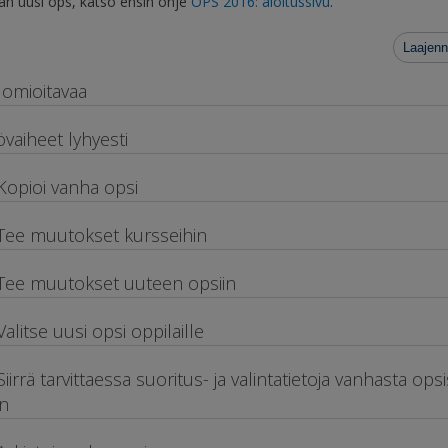
n uusi ops, katso ensin ohje
OPS 2016: aloitussivu
.
Laajenn
omioitavaa
övaiheet lyhyesti
 Kopioi vanha opsi
 Tee muutokset kursseihin
 Tee muutokset uuteen opsiin
 Valitse uusi opsi oppilaille
 Siirrä tarvittaessa suoritus- ja valintatietoja vanhasta ops
n