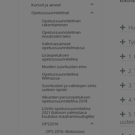
kokonaa
Kurssit ja aineet
Opetussuunnitelmat
Opetussuunnitelman
rakentaminen
Hu
Opetussuunnitelman
muutosten teko
Ty
Valinnaisaineet
opetussuunnitelmassa
Lisäopetuksen
1.
opetussuunnitelma
Muiden suoritusten emo
2.
Opetussuunnitelma
Wilmassa
3.
Suoritusten ja valintojen siirto
uuteen opsiin
Aikuisten perusopetuksen
4.
opetussuunnitelma 2018
LUVAn opetussuunnitelma
2021 (lukioon valmistava
5.
koulutus maahanmuuttajille)
uutee
OPS2016
OPS 2016: Aloitussivu