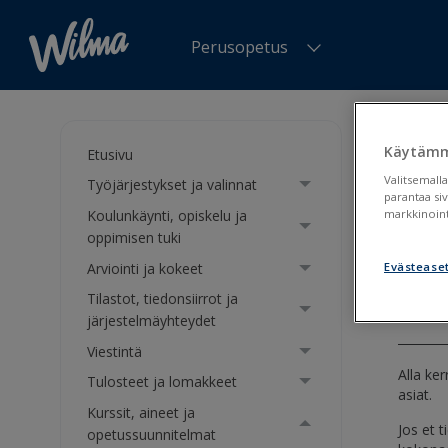
Perusopetus
Olet tä
OPS 201
Käytämm
Etusivu
Valitsemalla
Työjärjestykset ja valinnat
OPS
parantaa si
Koulunkäynti, opiskelu ja
markkinoint
muo
oppimisen tuki
Arviointi ja kokeet
Evästease
Opetu
Tilastot, tiedonsiirrot ja
järjestelmäyhteydet
Viestintä
Alla ke
Tulosteet ja lomakkeet
asiat.
Kurssit, aineet ja
Jos et 
opetussuunnitelmat