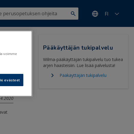
FI
16
>
Pääkäyttäjän tukipalvelu
ulla voimme
Wilma-pääkäyttäjän tukipalvelu tuo tukea
arjen haasteisiin. Lue lisää palvelusta!
Pääkäyttäjän tukipalvelu
ki evästeet
1.4.2020
avat