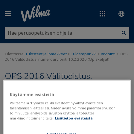
Siirry pääsisältöön
Olet tässä:
Tulosteet ja lomakkeet
>
Tulostepankki
>
Arviointi
>
OPS
2016 Välitodistus, numeroarviointi 10.2.2020 (Opiskelijat)
OPS 2016 Välitodistus,
numeroarviointi 10.2.2020
Käytämme evästeitä
(Opiskelijat)
Valitsemalla “Hyväksy kaikki evästeet” hyväksyt evästeiden
tallentamisen laitteellesi. Niiden avulla voimme parantaa sivuston
Päivitetty viimeksi: 13.1.2021
toimivuutta, analysoida sivuston käyttöä ja toteuttaa
markkinointitoimenpiteitä.
Lisätietoa evästeistä