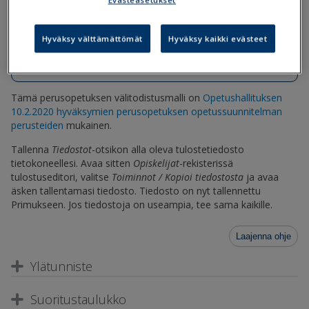
Evästeasetukset
Tiedostot
OPS2016-Valitodistus-numeroarviointi-
Hyväksy välttämättömät
Hyväksy kaikki evästeet
(10.2.2020).tul
Tämä perusopetuksen välitodistusmalli on
Opetushallituksen
10.2.2020 hyväksymien perusopetuksen opetussuunnitelman
perusteiden
mukainen.
Tallenna
Tiedostot
-otsikon alla oleva tulostetiedosto
tietokoneellesi. Avaa sitten
Opiskelijat
-rekisterissä
tulostuseditori, valitse
Toiminnot / Kopioi tiedostosta
ja avaa
äsken tallentamasi tiedosto. Tiedosto on nyt tallennettu
Primukseen. Jos tiedostoja on useampia, tee sama kaikille.
Laajenna ohje
Ylätunniste
Suoritustaulukko