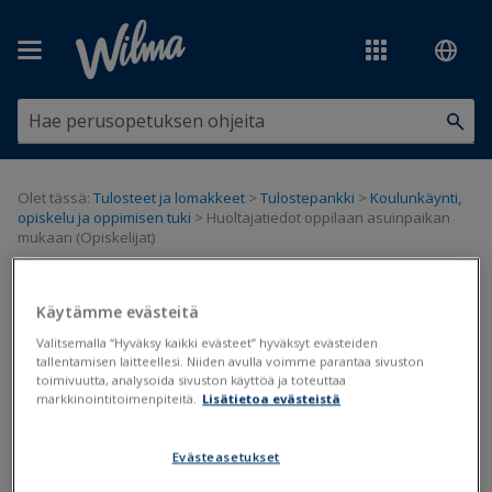
Siirry pääsisältöön
Olet tässä:
Tulosteet ja lomakkeet
>
Tulostepankki
>
Koulunkäynti,
opiskelu ja oppimisen tuki
>
Huoltajatiedot oppilaan asuinpaikan
mukaan (Opiskelijat)
Huoltajatiedot oppilaan
Käytämme evästeitä
asuinpaikan mukaan (Opiskelijat)
Valitsemalla “Hyväksy kaikki evästeet” hyväksyt evästeiden
tallentamisen laitteellesi. Niiden avulla voimme parantaa sivuston
toimivuutta, analysoida sivuston käyttöä ja toteuttaa
Päivitetty viimeksi: 17.6.2020
markkinointitoimenpiteitä.
Lisätietoa evästeistä
Evästeasetukset
Tiedostot