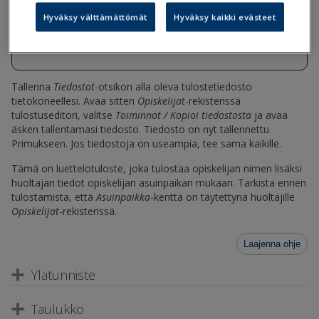
Hyväksy välttämättömät
Hyväksy kaikki evästeet
Huoltajatiedot-oppilaan-asuinpaikan-
mukaan.tul
Tallenna
Tiedostot
-otsikon alla oleva tulostetiedosto
tietokoneellesi. Avaa sitten
Opiskelijat
-rekisterissä
tulostuseditori, valitse
Toiminnot / Kopioi tiedostosta
ja avaa
äsken tallentamasi tiedosto. Tiedosto on nyt tallennettu
Primukseen. Jos tiedostoja on useampia, tee sama kaikille.
Tämä on luettelotuloste, joka tulostaa opiskelijan nimen lisäksi
huoltajan tiedot opiskelijan asuinpaikan mukaan. Tarkista ennen
tulostamista, että
Asuinpaikka
-kenttä on täytettynä huoltajille
Opiskelijat
-rekisterissä.
Laajenna ohje
Ylätunniste
Taulukko