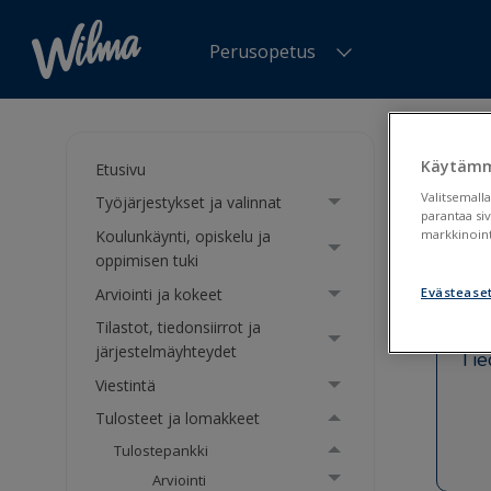
Perusopetus
Olet tä
tuki
>
Pe
Käytämm
Etusivu
Valitsemalla
Työjärjestykset ja valinnat
Peru
parantaa si
Koulunkäynti, opiskelu ja
markkinoint
oppimisen tuki
Arviointi ja kokeet
Evästease
Tilastot, tiedonsiirrot ja
järjestelmäyhteydet
Tie
Viestintä
Tulosteet ja lomakkeet
Tulostepankki
Arviointi