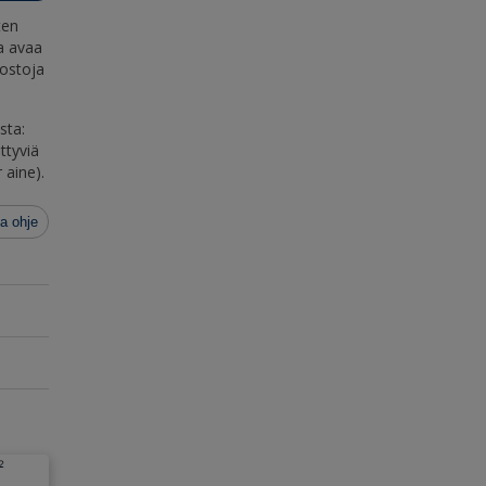
ten
a avaa
dostoja
sta:
ttyviä
 aine).
a ohje