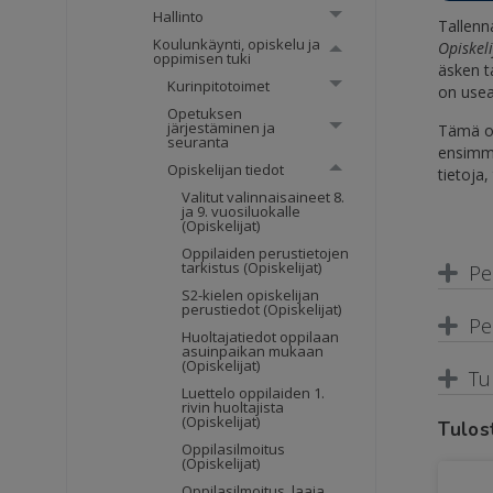
Hallinto
Tallen
Koulunkäynti, opiskelu ja
Opiskeli
oppimisen tuki
äsken t
Kurinpitotoimet
on usea
Opetuksen
järjestäminen ja
Tämä on
seuranta
ensimmä
Opiskelijan tiedot
tietoja,
Valitut valinnaisaineet 8.
ja 9. vuosiluokalle
(Opiskelijat)
Oppilaiden perustietojen
tarkistus (Opiskelijat)
Pe
S2-kielen opiskelijan
perustiedot (Opiskelijat)
Pe
Huoltajatiedot oppilaan
asuinpaikan mukaan
(Opiskelijat)
Tu
Luettelo oppilaiden 1.
rivin huoltajista
(Opiskelijat)
Tulos
Oppilasilmoitus
(Opiskelijat)
Oppilasilmoitus, laaja