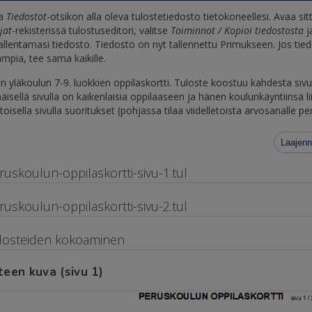
na
Tiedostot
-otsikon alla oleva tulostetiedosto tietokoneellesi. Avaa sit
jat
-rekisterissä tulostuseditori, valitse
Toiminnot / Kopioi tiedostosta
j
allentamasi tiedosto. Tiedosto on nyt tallennettu Primukseen. Jos tie
mpia, tee sama kaikille.
 yläkoulun 7-9. luokkien oppilaskortti. Tuloste koostuu kahdesta sivu
isellä sivulla on kaikenlaisia oppilaaseen ja hänen koulunkäyntiinsä lii
 toisella sivulla suoritukset (pohjassa tilaa viidelletoista arvosanalle per
Laajenn
ruskoulun-oppilaskortti-sivu-1.tul
ruskoulun-oppilaskortti-sivu-2.tul
losteiden kokoaminen
teen kuva (sivu 1)