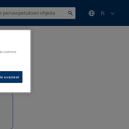
FI
pimisen
ulla voimme
4.8.2020
ki evästeet