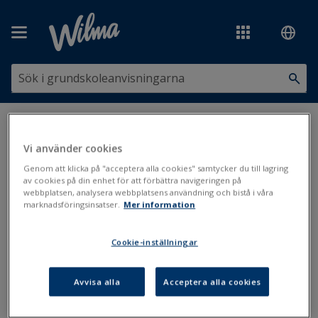
Hoppa över till huvudinnehåll
Du är här:
Kurser, ämnen och läroplaner
>
Läroplaner
>
Läroplanen
i Wilma
Vi använder cookies
Genom att klicka på "acceptera alla cookies" samtycker du till lagring
Läroplanen i Wilma
av cookies på din enhet för att förbättra navigeringen på
webbplatsen, analysera webbplatsens användning och bistå i våra
marknadsföringsinsatser.
Mer information
Läroplan
Cookie-inställningar
Uppdaterad: 16.5.2022
I Wilma kan du få fram läroplanen i elektroniskt format. I
Avvisa alla
Acceptera alla cookies
läroplanen ser studerandena, vårdnadshavarna och lärarna
kursinnehållet, mål, bedömningskriterier osv. Lärarna och annan