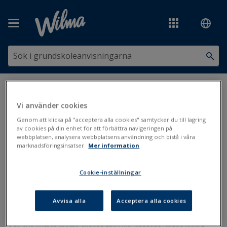
Hoppa över till huvudinnehåll
Du är här:
Kurser, ämnen och läroplaner
>
Läroplaner
>
Påbyggnadsundervisningens (10:e klassens) läroplan
Vi använder cookies
Genom att klicka på "acceptera alla cookies" samtycker du till lagring
Påbyggnadsundervisningens
av cookies på din enhet för att förbättra navigeringen på
webbplatsen, analysera webbplatsens användning och bistå i våra
(10:e klassens) läroplan
marknadsföringsinsatser.
Mer information
Cookie-inställningar
Läroplan
Påbyggnadsundervisning
Päivitetty viimeksi: 16.11.2020
Avvisa alla
Acceptera alla cookies
För varje 10:e klassist måste en individuell läroplan utarbetas