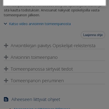
ohje
), arvioinnit toimeenpannaan Primuksessa.
Toimeenpanossa arviointitiedot siirtyvät opiskelijakortteihin ja
sitä kautta todistuksiin. Arvosanat näkyvät opiskelijoilla vasta
toimeenpanon jälkeen.
Katso video arvioinnin toimeenpanosta
Laajenna ohje
Arviointikirjan päivitys
Opiskelijat
-rekisteristä
Arvioinnin toimeenpano
Toimeenpanossa siirtyvät tiedot
Toimeenpanon peruminen
Aiheeseen liittyvät ohjeet