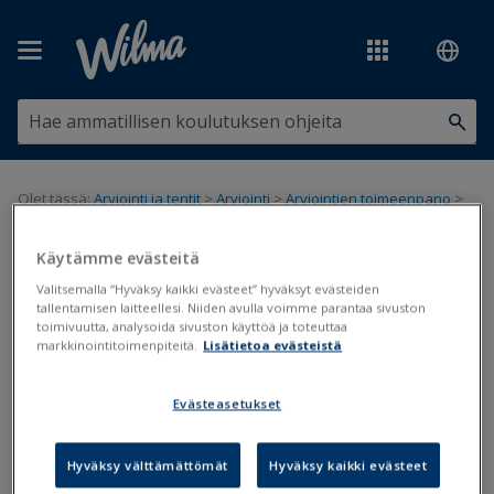
Siirry pääsisältöön
Olet tässä:
Arviointi ja tentit
>
Arviointi
>
Arviointien toimeenpano
>
Arvioinnin toimeenpano Primuksessa
Käytämme evästeitä
Arvioinnin toimeenpano
Valitsemalla “Hyväksy kaikki evästeet” hyväksyt evästeiden
tallentamisen laitteellesi. Niiden avulla voimme parantaa sivuston
Primuksessa
toimivuutta, analysoida sivuston käyttöä ja toteuttaa
markkinointitoimenpiteitä.
Lisätietoa evästeistä
Arviointi
Toimeenpano
Evästeasetukset
Päivitetty viimeksi: 2.2.2023
Hyväksy välttämättömät
Hyväksy kaikki evästeet
Elleivät opettajat toimeenpane arviointeja itse Wilmassa (ks.