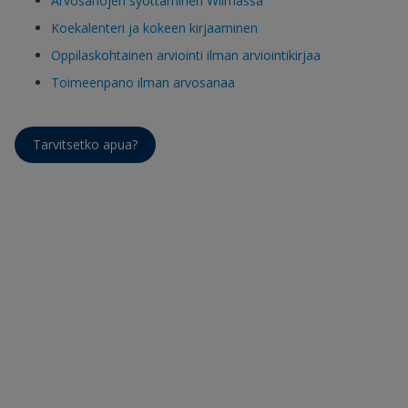
Arvosanojen syöttäminen Wilmassa
Koekalenteri ja kokeen kirjaaminen
Oppilaskohtainen arviointi ilman arviointikirjaa
Toimeenpano ilman arvosanaa
Tarvitsetko apua?