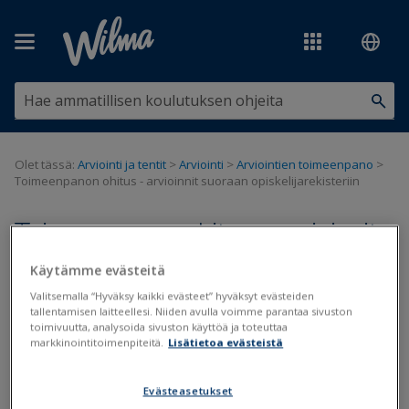
Siirry pääsisältöön
Olet tässä:
Arviointi ja tentit
>
Arviointi
>
Arviointien toimeenpano
>
Toimeenpanon ohitus - arvioinnit suoraan opiskelijarekisteriin
Toimeenpanon ohitus - arvioinnit
suoraan opiskelijarekisteriin
Käytämme evästeitä
Valitsemalla “Hyväksy kaikki evästeet” hyväksyt evästeiden
tallentamisen laitteellesi. Niiden avulla voimme parantaa sivuston
Arviointi
Toimeenpano
toimivuutta, analysoida sivuston käyttöä ja toteuttaa
markkinointitoimenpiteitä.
Lisätietoa evästeistä
Päivitetty viimeksi: 16.11.2023
Tavallisesti suoritukset arvioidaan Wilmassa ja arvioinnit
Evästeasetukset