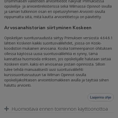
Ensimmäisen välilehden arviointiedot näkyvät Primuksessa
opiskelija- ja arviointirekisterissä sekä Wilmassa
Opinnot
-sivulla
ja saman tutkinnon osan eri opetusryhmien
Arviointi
-sivulla
riippumatta siitä, mitä kautta arviointitietoja on päivitetty.
Arvosanahistorian siirtyminen Koskeen
Opiskelijan suoritusruudusta siirtyy Primuksen versiosta 4.64.6.1
lähtien Koskeen kaikki suoritusvälilehdet, joissa on Koski-
koodiston mukainen arvosana. Koska toimeenpanon ohituksen
ollessa käytössä uusia suoritusvälilehtiä ei synny, tämä
kannattaa huomioida erikseen, jos opiskelijalle halutaan siirtää
Koskeen esim. kaksi eri arvosanaa jostain opinnosta. Silloin
tulee tehdä manuaalisesti uusi suoritusvälilehti
kurssisuoritusruutuun tai Wilman Opinnot-sivulla
opiskelijakohtaisen arviointilomakkeen avulla ja täyttää siihen
haluttu arviointi.
Laajenna ohje
Huomioitava ennen toiminnon käyttöönottoa