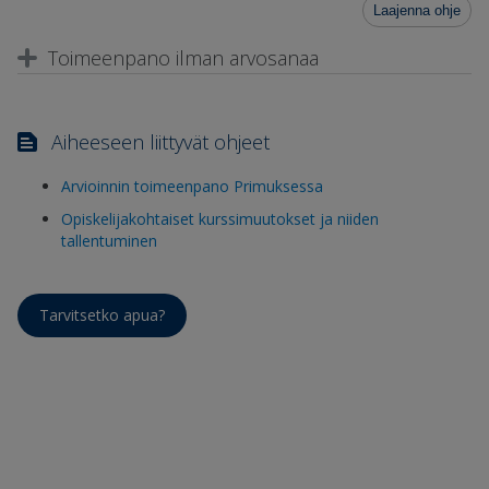
Laajenna ohje
Toimeenpano ilman arvosanaa
Aiheeseen liittyvät ohjeet
Arvioinnin toimeenpano Primuksessa
Opiskelijakohtaiset kurssimuutokset ja niiden
tallentuminen
Tarvitsetko apua?