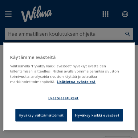
Siirry pääsisältöön
Olet tässä:
Arviointi ja tentit
>
Arviointi
>
Arviointien toimeenpano
>
Käytämme evästeitä
Toimeenpano ilman arvosanaa
Valitsemalla “Hyväksy kaikki evästeet” hyväksyt evästeiden
tallentamisen laitteellesi. Niiden avulla voimme parantaa sivuston
Toimeenpano ilman arvosanaa
toimivuutta, analysoida sivuston käyttöä ja toteuttaa
markkinointitoimenpiteitä.
Lisätietoa evästeistä
Toimeenpano
Evästeasetukset
Päivitetty viimeksi: 25.9.2019
Hyväksy välttämättömät
Hyväksy kaikki evästeet
Arvioinnin voi toimeenpanna myös ilman arvosanaa esim.
muiden arvosanojen aiheita arvioitaessa.